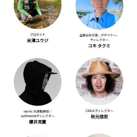
プロガイド
企画会社代表、デザイナー、
米澤ユウジ
ディレクター
コキ タクミ
CA4LA ディレクター
roe Inc.代表取締役／
sublimeroeディレクター
秋元信宏
櫻井克憲