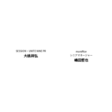
SESSION・UNITE NINE PR
muroffice
大桃祥弘
シニアマネージャー
嶋田哲也