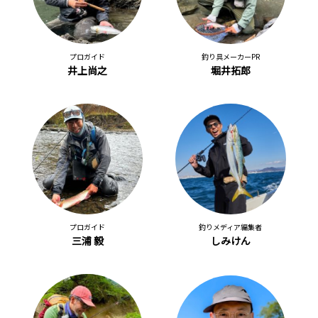
プロガイド
釣り具メーカーPR
井上尚之
堀井拓郎
プロガイド
釣りメディア編集者
三浦 毅
しみけん