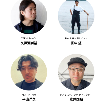
TEENY RANCH
Revolution PR プレス
久戸瀬崇裕
田中 望
HEMT PR 代表
オフィスボルシチ ディレクター
平山洋次
辻井国裕