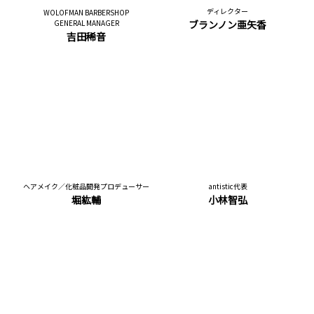
ディレクター
WOLOFMAN BARBERSHOP
GENERAL MANAGER
ブランノン亜矢香
吉田稀音
ヘアメイク／化粧品開発プロデューサー
antistic代表
堀紘輔
小林智弘