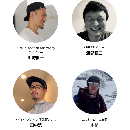
CPHデザイナー
Nine Tailor／halo commodity
デザイナー
渡部健二
川野樹一
アクシーズクイン 商品部プレス
ロストアロー広告部
田中洸
本間