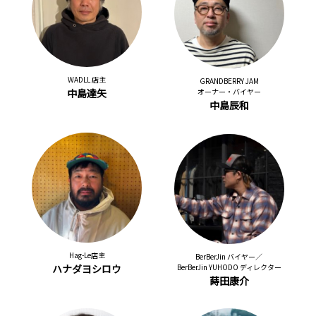
WADLL 店主
GRANDBERRY JAM
中島達矢
オーナー・バイヤー
中島辰和
Hag-Le店主
BerBerJin バイヤー／
ハナダヨシロウ
BerBerJin YUHODO ディレクター
蒔田康介