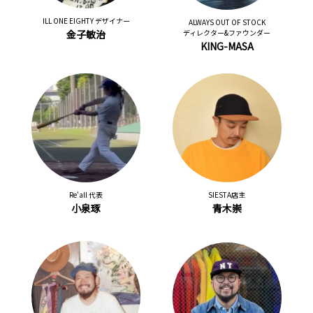
ILL ONE EIGHTY デザイナー
ALWAYS OUT OF STOCK
金子敏治
ディレクター&ファウンダー
KING-MASA
Re'all 代表
SIESTA店主
小泉琢
青木崇