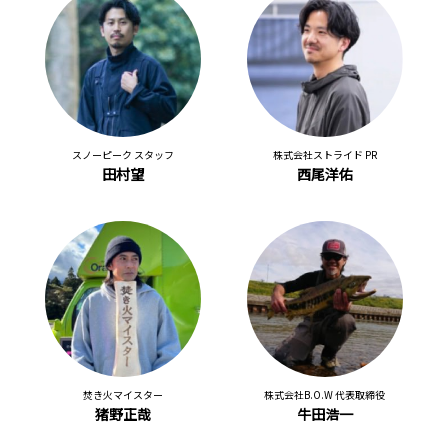
スノーピーク スタッフ
株式会社ストライド PR
田村望
西尾洋佑
焚き火マイスター
株式会社B.O.W 代表取締役
猪野正哉
牛田浩一