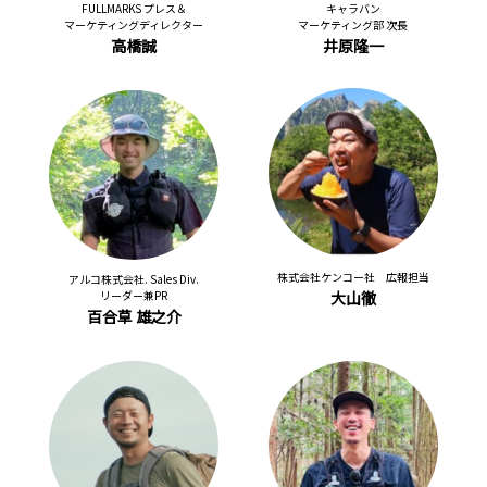
FULLMARKS プレス＆
キャラバン
マーケティングディレクター
マーケティング部 次長
高橋誠
井原隆一
株式会社ケンコー社 広報担当
アルコ株式会社. Sales Div.
リーダー兼PR
大山徹
百合草 雄之介