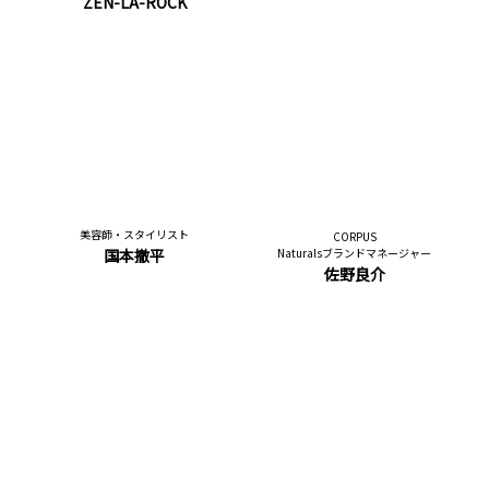
ZEN-LA-ROCK
美容師・スタイリスト
CORPUS
国本撤平
Naturalsブランドマネージャー
佐野良介