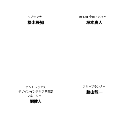
PRプランナー
DETAIL 企画・バイヤー
櫻木辰知
塚本真人
フリープランナー
アントレックス
デザインインテリア事業部
勝山龍一
マネージャー
関健人