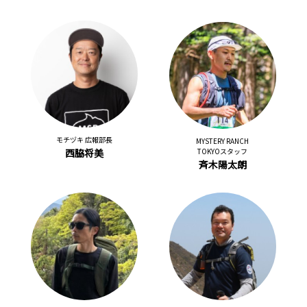
モチヅキ 広報部長
MYSTERY RANCH
西脇将美
TOKYOスタッフ
斉木陽太朗