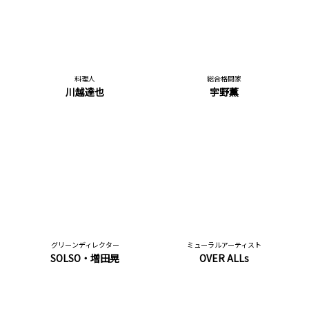
料理人
総合格闘家
川越達也
宇野薫
グリーンディレクター
ミューラルアーティスト
SOLSO・増田晃
OVER ALLs