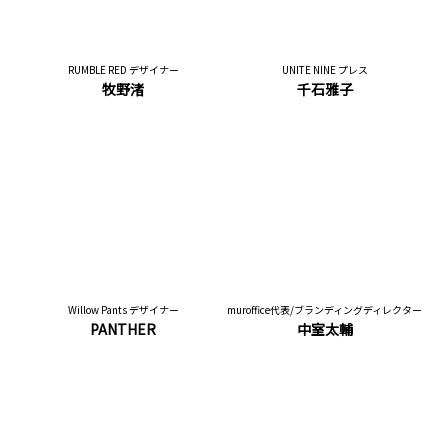
RUMBLE RED デザイナー
UNITE NINE プレス
牧野渚
千石雅子
Willow Pants デザイナー
muroffice代表/ブランディングディレクター
PANTHER
中室太輔