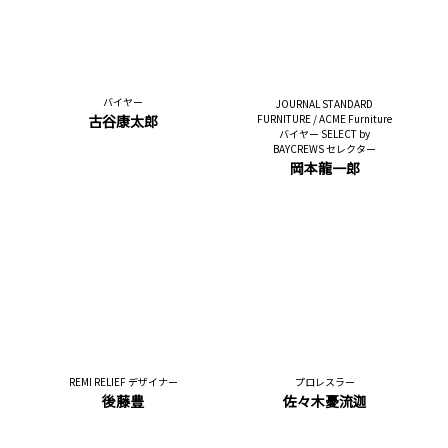
バイヤー
JOURNAL STANDARD
古谷康太郎
FURNITURE / ACME Furniture
バイヤー SELECT by
BAYCREWS セレクター
岡本龍一郎
REMI RELIEF デザイナー
プロレスラー
後藤豊
佐々木憂流迦