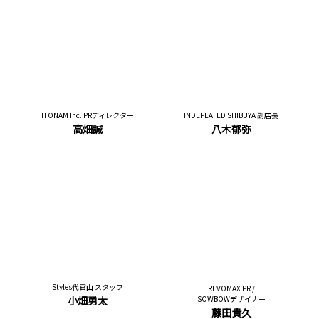
ITONAM Inc. PRディレクター
INDEFEATED SHIBUYA 副店長
高畑誠
八木郁弥
Styles代官山 スタッフ
REVOMAX PR /
小畑勇太
SOWBOWデザイナー
藤田貴久