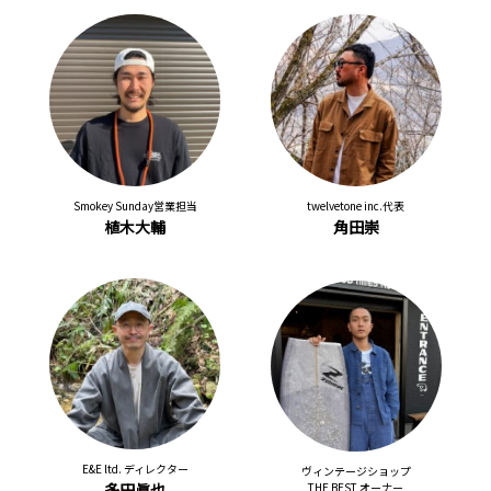
Smokey Sunday営業担当
twelvetone inc.代表
植木大輔
角田崇
E&E ltd. ディレクター
ヴィンテージショップ
多田眞也
THE BEST オーナー