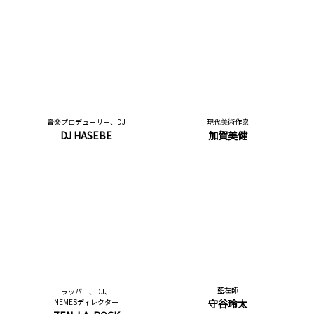
音楽プロデューサー、DJ
現代美術作家
DJ HASEBE
加賀美健
藍左師
ラッパー、DJ、
NEMESディレクター
守谷玲太