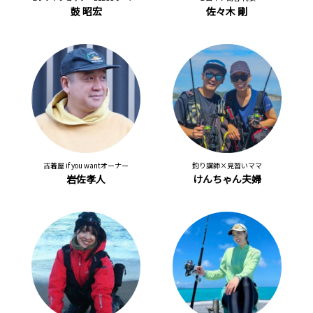
鼓 昭宏
佐々木 剛
古着屋 if you wantオーナー
釣り講師×見習いママ
岩佐孝人
けんちゃん夫婦