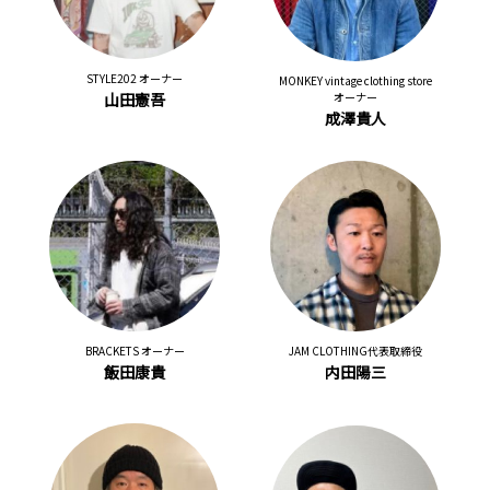
STYLE202 オーナー
MONKEY vintage clothing store
山田憲吾
オーナー
成澤貴人
BRACKETS オーナー
JAM CLOTHING代表取締役
飯田康貴
内田陽三