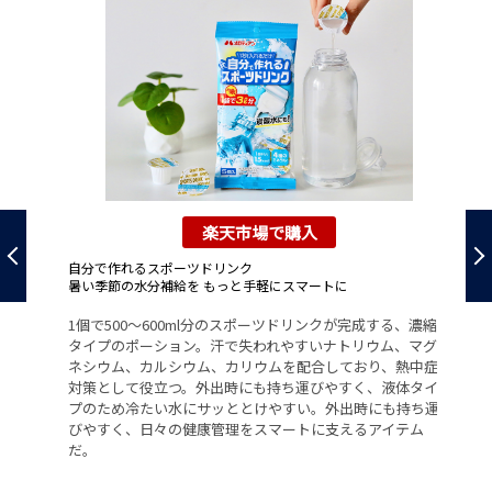
楽天市場で購入
自分で作れるスポーツドリンク
ク
ウ
暑い季節の水分補給を もっと手軽にスマートに
フ
1個で500～600ml分のスポーツドリンクが完成する、濃縮
食
栄
タイプのポーション。汗で失われやすいナトリウム、マグ
栄
・
ネシウム、カルシウム、カリウムを配合しており、熱中症
有
、は
対策として役立つ。外出時にも持ち運びやすく、液体タイ
削
プのため冷たい水にサッととけやすい。外出時にも持ち運
抑
つ
びやすく、日々の健康管理をスマートに支えるアイテム
ト
が
だ。