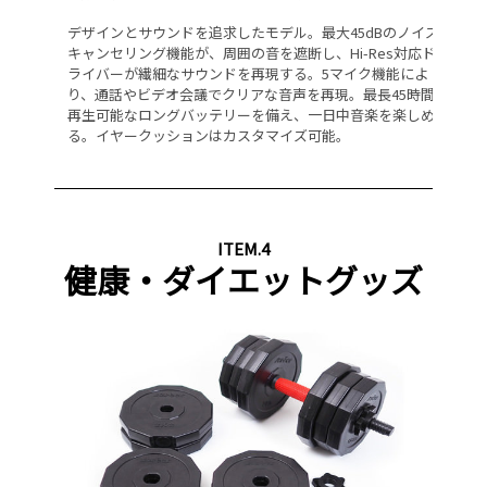
デザインとサウンドを追求したモデル。最大45dBのノイズ
モ
キャンセリング機能が、周囲の音を遮断し、Hi-Res対応ド
ー
より
ライバーが繊細なサウンドを再現する。5マイク機能によ
ン
り、通話やビデオ会議でクリアな音声を再現。最長45時間
し
へ接
再生可能なロングバッテリーを備え、一日中音楽を楽しめ
G
る。イヤークッションはカスタマイズ可能。
な
ITEM.4
健康・ダイエットグッズ