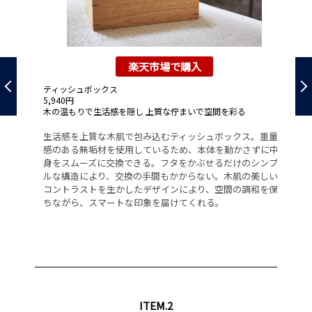
楽天市場で購入
ム
ティッシュボックス
5,940円
ガ
木の温もりで生活感を隠し 上質な佇まいで空間を彩る
5,
け
明
生活感を上質な木肌で包み込むティッシュボックス。重量
感のある無垢材を使用しているため、本体を動かさずに中
異
身をスムーズに交換できる。フタをかぶせるだけのシンプ
く
ト
ルな構造により、交換の手間もかからない。木肌の美しい
再
な
コントラストを生かしたデザインにより、空間の調和を保
複
け
ちながら、スマートな印象を届けてくれる。
。
う
り
1
ITEM.2