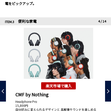
電をピックアップ。
便利な家電
4
/
14
ITEM.3
楽天市場で購入
CMF by Nothing
F
Headphone Pro
F
15,800円
59
自分好みに変えられるデザインと 高解像サウンドを楽しめる
ハ