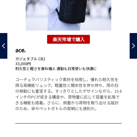
楽天市場で購入
ace.
A
ガジェタブル CB2
EX
33,000円
06
耐久性と軽さを兼ね備え 通勤も日常使いも快適に
28
多
デ
コーデュラバリスティック素材を採用し、優れた耐久性を
手
物
誇る高機能リュック。軽量性と撥水性を併せ持ち、雨の日
グ
イ
の移動にも重宝する。すっきりとしたデザインながら、15.6
が
を
インチのPCが収まる構造や、荷物量に応じて容量を拡張で
の
、1
きる機能も搭載。さらに、側面から荷物を取り出せる設計
ス
。
のため、傘やペットボトルの収納にも便利だ。
つ