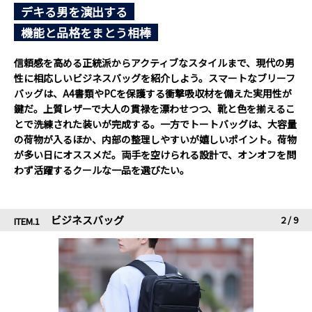
デキる男を演出する
機能と品格をまとう相棒
信頼感を高める正統派からアクティブなスタイルまで、現代の男
性に相応しいビジネスバッグを紹介しよう。スマートなブリーフ
バッグは、A4書類やPCを保護する衝撃吸収材を備えた実用性が
鍵だ。上質レザーで大人の貫禄を漂わせつつ、靴と色を揃えるこ
とで洗練された装いが完成する。一方でトートバッグは、大容量
の荷物が入るほか、内部の整理しやすいが嬉しいポイント。荷物
が多い日にオススメだ。両手を空けられる設計で、オンオフを問
わず活躍するクールな一品を選びたい。
ビジネスバッグ
2
/
9
ITEM.1