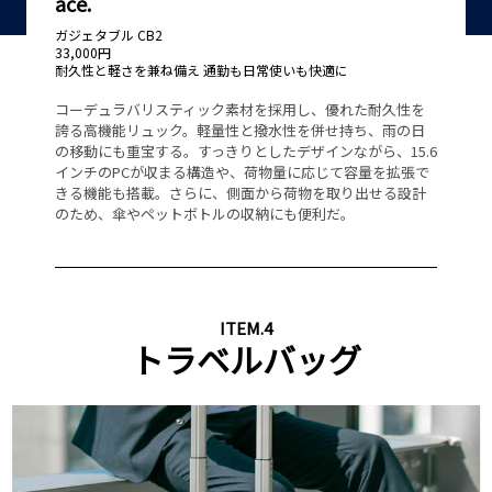
ace.
G
ガジェタブル CB2
大
33,000円
6,
耐久性と軽さを兼ね備え 通勤も日常使いも快適に
洗
の
コーデュラバリスティック素材を採用し、優れた耐久性を
シ
で
誇る高機能リュック。軽量性と撥水性を併せ持ち、雨の日
感
ト
の移動にも重宝する。すっきりとしたデザインながら、15.6
キ
機
インチのPCが収まる構造や、荷物量に応じて容量を拡張で
と
て整
きる機能も搭載。さらに、側面から荷物を取り出せる設計
の
のため、傘やペットボトルの収納にも便利だ。
い
ITEM.4
トラベルバッグ