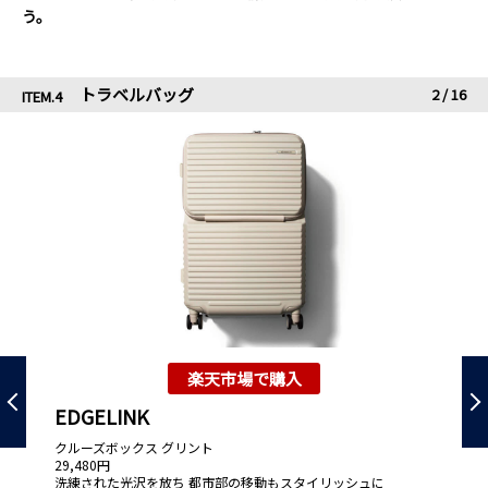
う。
トラベルバッグ
2
/
16
ITEM.4
楽天市場で購入
EDGELINK
Le
クルーズボックス グリント
U
29,480円
36
洗練された光沢を放ち 都市部の移動もスタイリッシュに
ビ