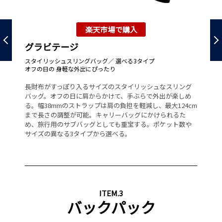
楽天市場で購入
グラビテージ
Ze
スタイリッシュスリングバッグ／ 選べる3タイプ
Urb
オフの日の 身軽な外出にぴったり
4,
機
長財布がすっぽり入るサイズのスタイリッシュなスリング
、数
手
バッグ。オフの日に肩からかけて、手ぶらで外出が楽しめ
使
き
る。幅38mmのストラップは肩の負担を軽減し、最大124cm
丁
ッ
まで長さの調整が可能。キャリーバッグにかけられるた
い
の
め、旅行用のサブバッグとしても重宝する。ポケット数や
ネ
採
サイズの異なる3タイプから選べる。
ト
性
む
ITEM.3
バックパック