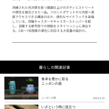
本
洗練された光沢感を放つ鏡面仕上げのボディとストリート
U
備
の感性を融合させた一品。フロントポケットから内部へ直
電
た
接アクセスできる構造のほか、便利なサイドフックを装備
カ
格
している。双輪キャスターやキャスターストッパーを配
ョ
公式
し、混雑する都市部での移動をスタイリッシュに演出す
預
る。5泊～7泊程度の滞在に対応する大容量の設計だ。
し
暮らしの関連記事
食卓を豊かに彩る
ニッポンの器
ニッポンの器
2024.5.15
いざという時に役立つ