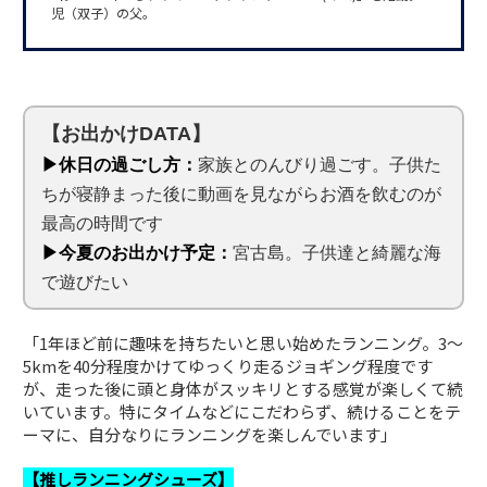
児（双子）の父。
【お出かけDATA】
▶休日の過ごし方：
家族とのんびり過ごす。子供た
ちが寝静まった後に動画を見ながらお酒を飲むのが
最高の時間です
▶今夏のお出かけ予定：
宮古島。子供達と綺麗な海
で遊びたい
「1年ほど前に趣味を持ちたいと思い始めたランニング。3〜
5kmを40分程度かけてゆっくり走るジョギング程度です
が、走った後に頭と身体がスッキリとする感覚が楽しくて続
いています。特にタイムなどにこだわらず、続けることをテ
ーマに、自分なりにランニングを楽しんでいます」
【推しランニングシューズ】