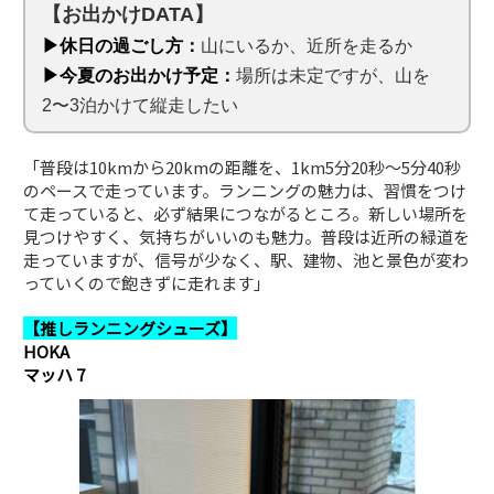
【お出かけDATA】
▶休日の過ごし方：
山にいるか、近所を走るか
▶今夏のお出かけ予定：
場所は未定ですが、山を
2〜3泊かけて縦走したい
「普段は10kmから20kmの距離を、1km5分20秒〜5分40秒
のペースで走っています。ランニングの魅力は、習慣をつけ
て走っていると、必ず結果につながるところ。新しい場所を
見つけやすく、気持ちがいいのも魅力。普段は近所の緑道を
走っていますが、信号が少なく、駅、建物、池と景色が変わ
っていくので飽きずに走れます」
【推しランニングシューズ】
HOKA
マッハ 7