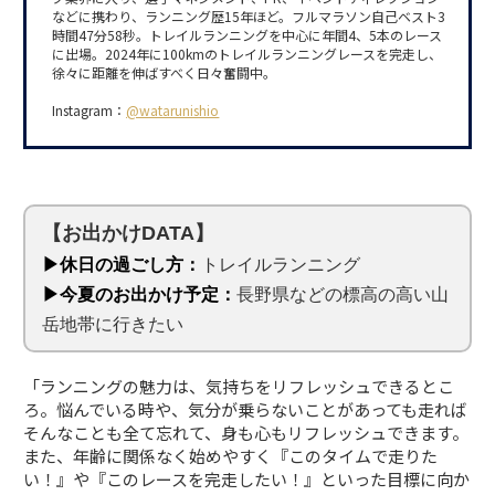
などに携わり、ランニング歴15年ほど。フルマラソン自己ベスト3
時間47分58秒。トレイルランニングを中心に年間4、5本のレース
に出場。2024年に100kmのトレイルランニングレースを完走し、
徐々に距離を伸ばすべく日々奮闘中。
Instagram：
@watarunishio
【お出かけDATA】
▶休日の過ごし方：
トレイルランニング
▶今夏のお出かけ予定：
長野県などの標高の高い山
岳地帯に行きたい
「ランニングの魅力は、気持ちをリフレッシュできるとこ
ろ。悩んでいる時や、気分が乗らないことがあっても走れば
そんなことも全て忘れて、身も心もリフレッシュできます。
また、年齢に関係なく始めやすく『このタイムで走りた
い！』や『このレースを完走したい！』といった目標に向か