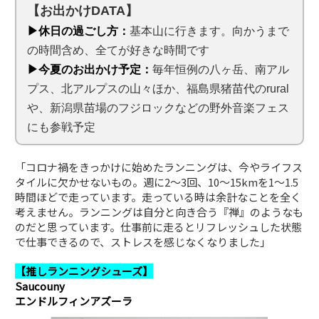
【お出かけDATA】
▶休日の過ごし方：
基本山に行きます。向かうまで
の時間含め、全てが好きな時間です
▶今夏のお出かけ予定：
毎年恒例の八ヶ岳、南アル
プス、北アルプスの山々ほか、福島県猪苗代のrural
や、新潟県苗場のフジロックなどの野外音楽フェス
にも参戦予定
「コロナ禍をきっかけに始めたランニングは、今やライフス
タイルに欠かせないもの。週に2〜3回、10〜15kmを1～1.5
時間ほどで走っています。走っている時は余計なことを全く
考えません。ランニングは自分と向き合う『禅』のようなも
のだと思っています。仕事前に走るとリフレッシュした状態
で仕事できるので、ストレスを感じなくなりました」
【推しランニングシューズ】
Saucouny
エンドルフィンアズーラ