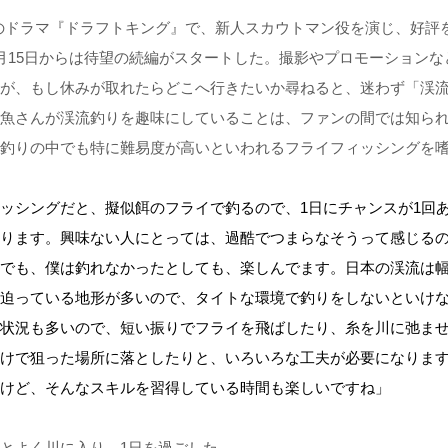
のドラマ『ドラフトキング』で、新人スカウトマン役を演じ、好評
月15日からは待望の続編がスタートした。撮影やプロモーションな
が、もし休みが取れたらどこへ行きたいか尋ねると、迷わず「渓
魚さんが渓流釣りを趣味にしていることは、ファンの間では知ら
釣りの中でも特に難易度が高いといわれるフライフィッシングを
ッシングだと、擬似餌のフライで釣るので、1日にチャンスが1回
ります。興味ない人にとっては、過酷でつまらなそうって感じる
でも、僕は釣れなかったとしても、楽しんでます。日本の渓流は
迫っている地形が多いので、タイトな環境で釣りをしないといけ
状況も多いので、短い振りでフライを飛ばしたり、糸を川に弛ま
けで狙った場所に落としたりと、いろいろな工夫が必要になりま
けど、そんなスキルを習得している時間も楽しいですね」
とよく川に入り、1日を過ごした。