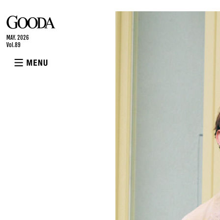
GOODA
MAY. 2026
Vol.89
MENU