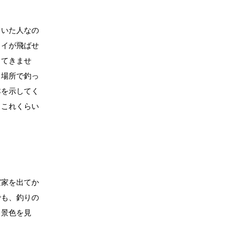
ていた人なの
ライが飛ばせ
ってきませ
く場所で釣っ
本を示してく
、これくらい
実家を出てか
でも、釣りの
じ景色を見