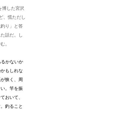
を博した宮沢
ど、慌ただし
流釣り」と答
れた話だ。し
嗜む。
あるかないか
のかもしれな
幅が狭く、周
ない。竿を振
せておいて、
す。釣ること