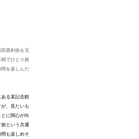
新田真剣佑を兄
不精でひとり旅
時間を楽しんだ
にある某記念館
すが、見たいも
ことに関心が向
す旅という共通
時間も楽しめそ