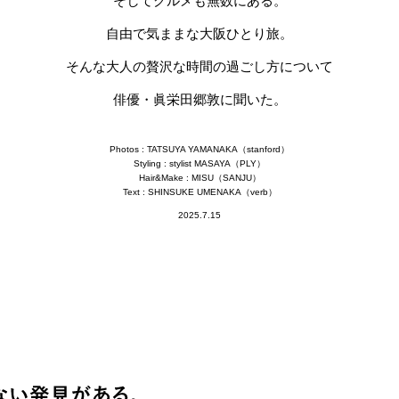
そしてグルメも無数にある。
自由で気ままな大阪ひとり旅。
そんな大人の贅沢な時間の過ごし方について
俳優・眞栄田郷敦に聞いた。
Photos : TATSUYA YAMANAKA（stanford）
Styling : stylist MASAYA（PLY）
Hair&Make : MISU（SANJU）
Text : SHINSUKE UMENAKA（verb）
2025.7.15