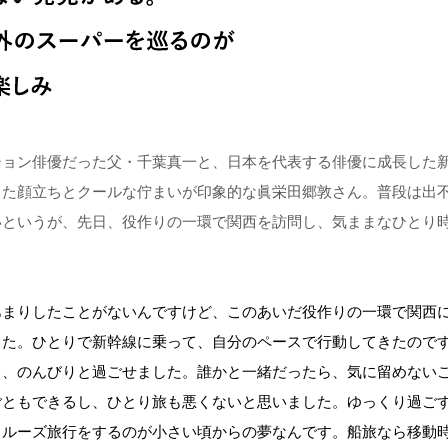
ション俳優だった父・千葉真一と、日本を代表する俳優に成長した
した顔立ちとクールな佇まいが印象的な眞栄田郷敦さん。普段は出
いというが、先日、役作りの一環で関西を訪問し、気ままなひとり
あまりしたことがないんですけど、このあいだ役作りの一環で関西
した。ひとりで新幹線に乗って、自分のペースで行動してきたので
て、のんびりと過ごせました。誰かと一緒だったら、気に留めない
ごともできるし、ひとり旅も悪くないと思いました。ゆっくり過ご
クルーズ旅行をするのが小さい頃からの夢なんです。船旅なら移動