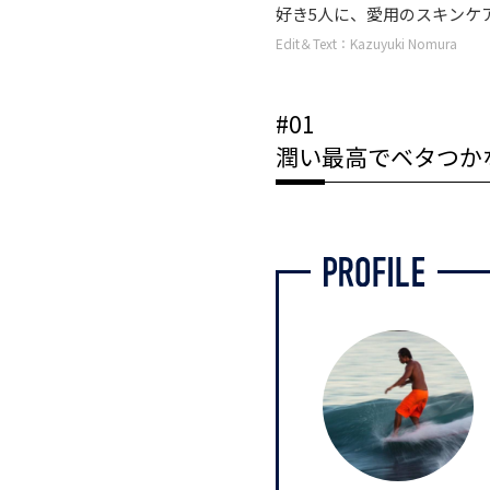
好き5人に、愛用のスキンケ
Edit＆Text：Kazuyuki Nomura
#01
潤い最高でベタつか