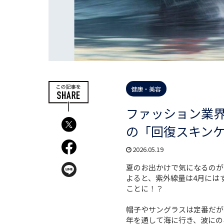
健康・美容
ファッション業
の「回復スキンケ
2026.05.19
夏のお出かけで気になるのが
よると、紫外線量は4月には
ことに！？
帽子やサングラスは定番だが
年を通して海に行き、波にの