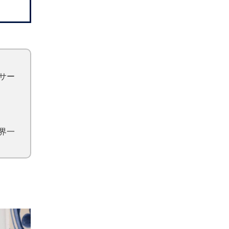
サー
界一