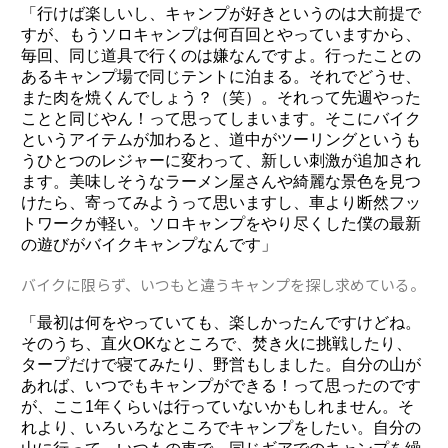
「行けば楽しいし、キャンプが好きというのは大前提で
すが、もうソロキャンプは何百回とやっていますから、
毎回、同じ道具で行くのは嫌なんですよ。行ったことの
あるキャンプ場で同じテントに泊まる。それでどうせ、
また肉を焼くんでしょう？（笑）。それって先週やった
ことと同じやん！って思ってしまいます。そこにバイク
というアイテムが加わると、道中がツーリングというも
うひとつのレジャーに変わって、新しい刺激が追加され
ます。美味しそうなラーメン屋さんや綺麗な景色を見つ
けたら、寄ってみようって思いますし、車より断然フッ
トワークが軽い。ソロキャンプをやり尽くした僕の最新
の遊びがバイクキャンプなんです」
バイクに限らず、いつもと違うキャンプを探し求めている。
「最初は何をやっていても、楽しかったんですけどね。
そのうち、直火OKなところで、焚き火に挑戦したり、
タープだけで寝てみたり、野営もしました。自分の山が
あれば、いつでもキャンプができる！って思ったのです
が、ここ1年くらいは行っていないかもしれません。そ
れより、いろいろなところでキャンプをしたい。自分の