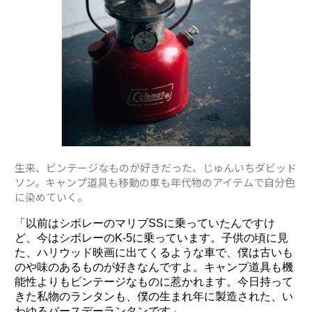
生来、ビンテージなものが好きだった、じゅんいちダビッド
ソン。キャンプ道具も移動の車も年代物のアイテムで自分色
に染めていく。
「以前はシボレーのマリブSSに乗っていたんですけ
ど、今はシボレーのK-5に乗っています。子供の頃に見
た、ハリウッド映画に出てくるような車で、僕は古いも
のや味のあるものが好きなんですよ。キャンプ道具も機
能性よりもビンテージなものに惹かれます。今日持って
きた私物のランタンも、僕の生まれ年に製造された、い
わゆるバースデーランタンです」