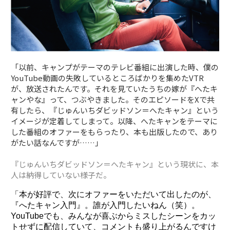
「以前、キャンプがテーマのテレビ番組に出演した時、僕の
YouTube動画の失敗しているところばかりを集めたVTR
が、放送されたんです。それを見ていたうちの嫁が『へたキ
ャンやな』って、つぶやきました。そのエピソードをXで共
有したら、『じゅんいちダビッドソン＝へたキャン』という
イメージが定着してしまって。以降、へたキャンをテーマに
した番組のオファーをもらったり、本も出版したので、あり
がたい話なんですが……」
『じゅんいちダビッドソン＝へたキャン』という現状に、本
人は納得していない様子だ。
「本が好評で、次にオファーをいただいて出したのが、
『へたキャン入門』。誰が入門したいねん（笑）。
YouTubeでも、みんなが喜ぶからミスしたシーンをカッ
トせずに配信していて、コメントも盛り上がるんですけ