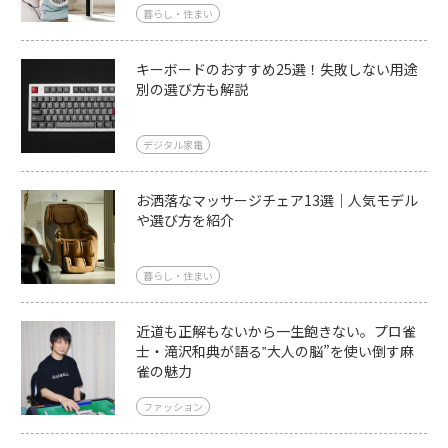
暮らし・住まい
キーボードのおすすめ25選！失敗しない用途
別の選び方も解説
デジタル家電
お洒落なマッサージチェア13選｜人気モデル
や選び方を紹介
暮らし・住まい
近道も正解もないから一生飽きない。プロ雀
士・滝沢和典が語る‟大人の脳”を使い倒す麻
雀の魅力
ファッション