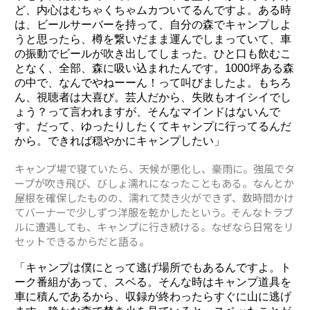
ど、内心はむちゃくちゃムカついてるんですよ。ある時
は、ビールサーバーを持って、自分の森でキャンプしよ
うと思ったら、樽を繋いだまま運んでしまっていて、車
の振動でビールが吹き出してしまった。ひと口も飲むこ
となく、全部、森に吸い込まれたんです。1000坪ある森
の中で、なんでやねーーん！って叫びましたよ。もちろ
ん、視聴者は大喜び。芸人だから、失敗もオイシイでし
ょう？って言われますが、そんなマインドはないんで
す。だって、ゆったりしたくてキャンプに行ってるんだ
から。できれば穏やかにキャンプしたい」
キャンプ場で寝ていたら、天候が悪化し、豪雨に。強風でタ
ープが吹き飛び、びしょ濡れになったこともある。なんとか
屋根を確保したものの、濡れて焚き火ができず、数時間かけ
てバーナーで少しずつ洋服を乾かしたという。そんなトラブ
ルに遭遇しても、キャンプに行き続ける。なぜなら日常をリ
セットできるからだと語る。
「キャンプは僕にとって逃げ場所でもあるんですよ。ト
ーク番組があって、スベる。そんな時はキャンプ道具を
車に積んであるから、収録が終わったらすぐに山に逃げ