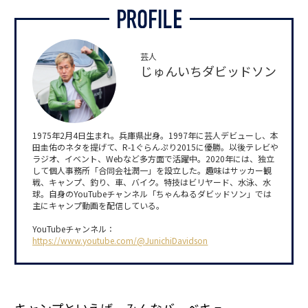
芸人
じゅんいちダビッドソン
1975年2月4日生まれ。兵庫県出身。1997年に芸人デビューし、本
田圭佑のネタを提げて、R-1ぐらんぷり2015に優勝。以後テレビや
ラジオ、イベント、Webなど多方面で活躍中。2020年には、独立
して個人事務所「合同会社潤一」を設立した。趣味はサッカー観
戦、キャンプ、釣り、車、バイク。特技はビリヤード、水泳、水
球。自身のYouTubeチャンネル「ちゃんねるダビッドソン」では
主にキャンプ動画を配信している。
YouTubeチャンネル：
https://www.youtube.com/@JunichiDavidson
キャンプといえば、みんなバーベキュー