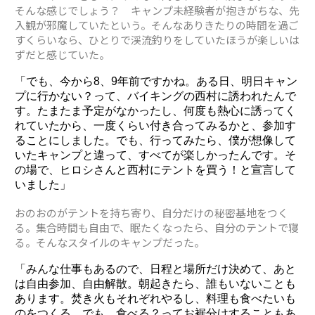
そんな感じでしょう？ キャンプ未経験者が抱きがちな、先
入観が邪魔していたという。そんなありきたりの時間を過ご
すくらいなら、ひとりで渓流釣りをしていたほうが楽しいは
ずだと感じていた。
「でも、今から8、9年前ですかね。ある日、明日キャン
プに行かない？って、バイキングの西村に誘われたんで
す。たまたま予定がなかったし、何度も熱心に誘ってく
れていたから、一度くらい付き合ってみるかと、参加す
ることにしました。でも、行ってみたら、僕が想像して
いたキャンプと違って、すべてが楽しかったんです。そ
の場で、ヒロシさんと西村にテントを買う！と宣言して
いました」
おのおのがテントを持ち寄り、自分だけの秘密基地をつく
る。集合時間も自由で、眠たくなったら、自分のテントで寝
る。そんなスタイルのキャンプだった。
「みんな仕事もあるので、日程と場所だけ決めて、あと
は自由参加、自由解散。朝起きたら、誰もいないことも
あります。焚き火もそれぞれやるし、料理も食べたいも
のをつくる。でも、食べる？ってお裾分けすることもあ