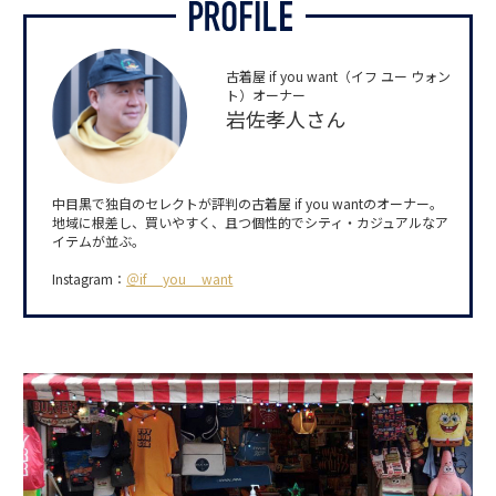
古着屋 if you want（イフ ユー ウォン
ト）オーナー
岩佐孝人さん
中目黒で独自のセレクトが評判の古着屋 if you wantのオーナー。
地域に根差し、買いやすく、且つ個性的でシティ・カジュアルなア
イテムが並ぶ。
Instagram：
＠if__you__want