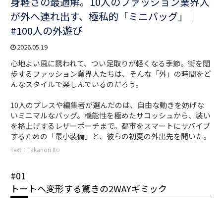
身軽さの最適解。10人のファッション業界人
が外へ連れ出す、極私的「ミニバッグ」｜
#100人の外遊び
2026.05.19
心地よい風に誘われて、つい足取りが軽くなる季節。街を闊
歩するファッション業界人たちは、そんな「外」の時間をど
んなスタイルで楽しんでいるのだろう。
10人のプレスや編集者が選んだのは、自由な動きを妨げな
いミニマルなバッグ。機能性を極めたサコッシュから、装い
を格上げするレザーポーチまで。都市をスマートにサバイブ
するための「最小装備」と、彼らの初夏の外出先を聞いた。
Text：Takanori Ito
#01
トートへ変形する驚きの2WAYギミック