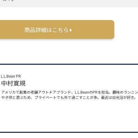
商品詳細はこちら
L.L.Bean PR
中村寛規
アメリカで創業の老舗アウトドアブランド、L.L.BeanのPRを担当。趣味のランニ
や子供と遊ぶため、プライベートでも外で過ごすことが多。最近は日光浴が好き。