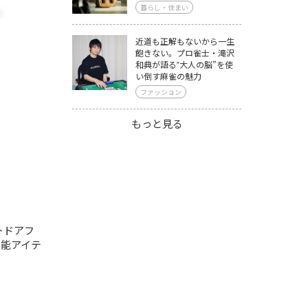
暮らし・住まい
近道も正解もないから一生
飽きない。プロ雀士・滝沢
和典が語る‟大人の脳”を使
い倒す麻雀の魅力
ファッション
もっと見る
トドアフ
能アイテ