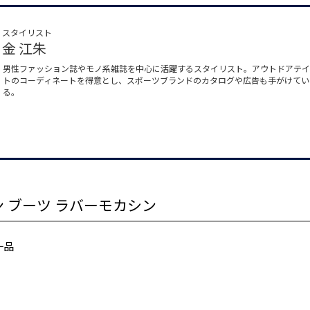
スタイリスト
金 江朱
男性ファッション誌やモノ系雑誌を中心に活躍するスタイリスト。アウトドアテ
トのコーディネートを得意とし、スポーツブランドのカタログや広告も手がけてい
る。
ビーン ブーツ ラバーモカシン
一品