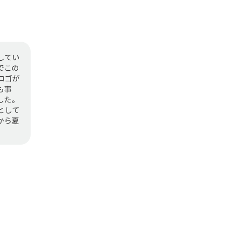
してい
でこの
ロゴが
も事
した。
として
から夏