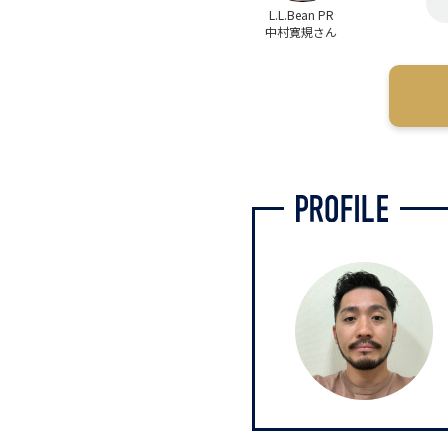
L.L.Bean PR
中村寛規さん