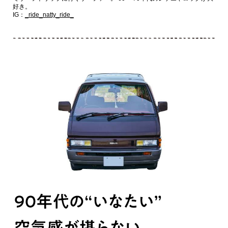
好き。
IG：
_ride_natty_ride_