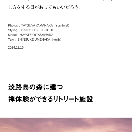
し方をする日があってもいいだろう。
Photos：TATSUYA YAMANAKA（stanford）
Styling：YONOSUKE KIKUCHI
Model：HAYATE OGASAWARA
Text：SHINSUKE UMENAKA（verb）
2024.11.15