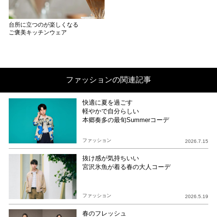
台所に立つのが楽しくなる
ご褒美キッチンウェア
ファッションの関連記事
快適に夏を過ごす
軽やかで自分らしい
本郷奏多の最旬Summerコーデ
ファッション
2026.7.15
抜け感が気持ちいい
宮沢氷魚が着る春の大人コーデ
ファッション
2026.5.19
春のフレッシュ