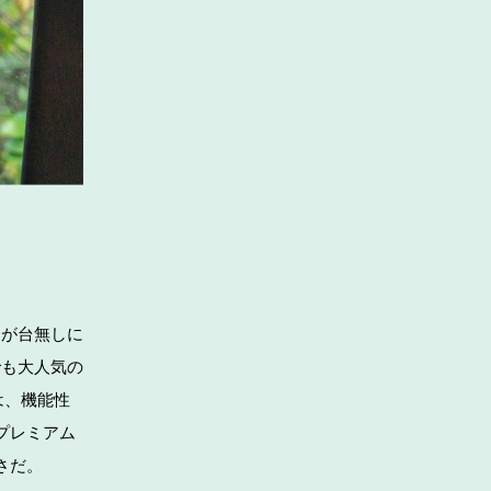
アが台無しに
でも大人気の
は、機能性
プレミアム
さだ。