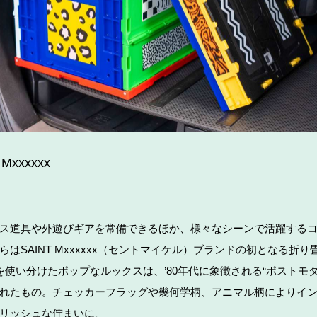
 Mxxxxxx
ス道具や外遊びギアを常備できるほか、様々なシーンで活躍する
らはSAINT Mxxxxxx（セントマイケル）ブランドの初となる折り
を使い分けたポップなルックスは、’80年代に象徴される“ポストモダ
れたもの。チェッカーフラッグや幾何学柄、アニマル柄によりイ
リッシュな佇まいに。