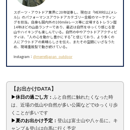
スポーツ・アウトドア業界に20年従事し、現在は「MERRELL(メレ
ル)」のパフォーマンスアウトドアカテゴリー全般のマーケティン
グを担当。自身も国内外の100mileレース等に出場するトレラン歴
14年ほどの山岳ランナーであり、最近は自然をゆっくり感じる登
山やハイキングも楽しんでいる。自然の中やアウトドアアクティビ
ティは、“人の心を動かし豊かにする”と信じており、より多くの
人にアウトドアの素晴らしさを伝え、またその空間にいざなうた
め、現場重視型で動き続けている。
Instagram：
@merrelljapan_outdoor
【お出かけDATA】
▶休日の過ごし方：
ふと自然に触れたくなった時
は、近場の低山や自然が多い公園などでゆっくり歩
くことが多いです
▶夏のお出かけ予定：
登山は富士山や八ヶ岳に。キ
ャンプ＆登山は白馬に行く予定