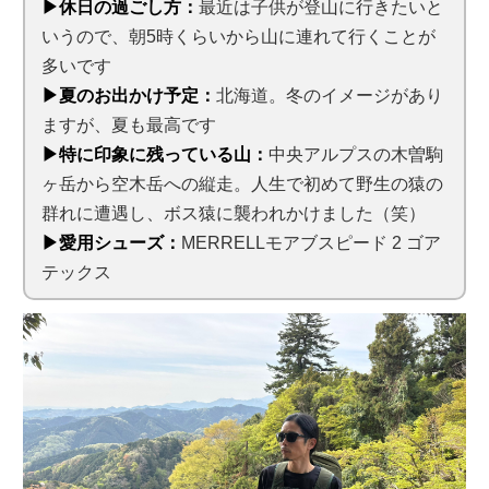
▶休日の過ごし方：
最近は子供が登山に行きたいと
いうので、朝5時くらいから山に連れて行くことが
多いです
▶夏のお出かけ予定：
北海道。冬のイメージがあり
ますが、夏も最高です
▶特に印象に残っている山：
中央アルプスの木曽駒
ヶ岳から空木岳への縦走。人生で初めて野生の猿の
群れに遭遇し、ボス猿に襲われかけました（笑）
▶愛用シューズ：
MERRELLモアブスピード 2 ゴア
テックス