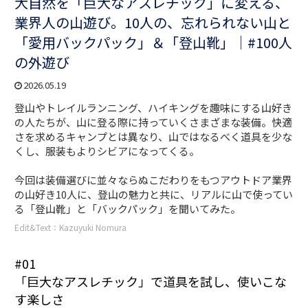
大自然を「巨大なアスレチック」に変える、
業界人の山遊び。10人の、忘れられない山と
「愛用バックパック」＆「登山靴」｜#100人
の外遊び
2026.05.19
登山やトレイルランニング、ハイキングを趣味にする山好き
の人たちが、山に登る際に持っていくさまざまな装備。快適
さを求めるキャンプとは異なり、山ではなるべく道具を少な
くし、服装もよりシビアになってくる。
今回は装備選びに並々ならぬこだわりをもつアウトドア業界
の山好き10人に、登山の魅力と共に、リアルに山で使ってい
る「登山靴」と「バックパック」を聞いてみた。
Edit&Text：Kazuyuki Nomura
#01
「巨大なアスレチック」で道具を試し、使いこな
す楽しさ