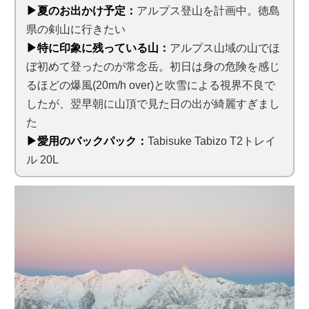
▶夏のお出かけ予定：
アルプス登山を計画中。徳島
県の剣山に行きたい
▶特に印象に残っている山：
アルプス山域の山でほ
ぼ初めて登ったのが常念岳。初日は身の危険を感じ
るほどの爆風(20m/h over)と吹雪による視界不良で
したが、翌早朝に山頂で見た日の出が綺麗すぎまし
た
▶愛用のバックパック：
Tabisuke Tabizo T2トレイ
ル 20L