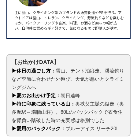
主に登山、クライミング系のブランドの販売促進やPRを行う。ア
ウトドアは登山、トレラン、クライミング、源流釣りなどを楽しむ
ほか、バイクツーリングや音楽、料理、お酒など興味の幅が広
い。自他共に認めるギア好きで、気になるものは即購入が基本。
【お出かけDATA】
▶休日の過ごし方：
雪山、テント泊縦走、渓流釣り
など季節に合わせた外遊び。天気が悪いとクライミ
ングジムへ
▶夏のお出かけ予定：
朝日連峰
▶特に印象に残っている山：
奥秩父主脈の縦走（奥
多摩駅～瑞牆山荘）。60Lのバックパックで衣食住
を背負い踏破した時の充実感は格別でした
▶愛用のバックパック：
ブルーアイス リーチ20L