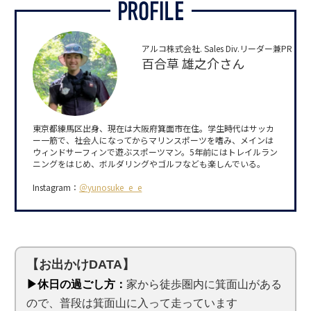
アルコ株式会社. Sales Div.リーダー兼PR
百合草 雄之介さん
東京都練馬区出身、現在は大阪府箕面市在住。学生時代はサッカ
ー一筋で、社会人になってからマリンスポーツを嗜み、メインは
ウィンドサーフィンで遊ぶスポーツマン。5年前にはトレイルラン
ニングをはじめ、ボルダリングやゴルフなども楽しんでいる。
Instagram：
＠yunosuke_e_e
【お出かけDATA】
▶休日の過ごし方：
家から徒歩圏内に箕面山がある
ので、普段は箕面山に入って走っています