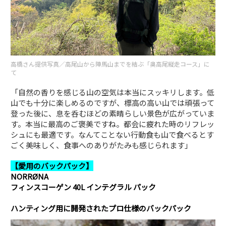
高橋さん提供写真／高尾山から陣馬山までを結ぶ「奥高尾縦走コース」に
て
「自然の香りを感じる山の空気は本当にスッキリします。低
山でも十分に楽しめるのですが、標高の高い山では頑張って
登った後に、息を呑むほどの素晴らしい景色が広がっていま
す。本当に最高のご褒美ですね。都会に疲れた時のリフレッ
シュにも最適です。なんてことない行動食も山で食べるとす
ごく美味しく、食事へのありがたみも感じられます」
【愛用のバックパック】
NORRØNA
フィンスコーゲン 40L インテグラル パック
ハンティング用に開発されたプロ仕様のバックパック