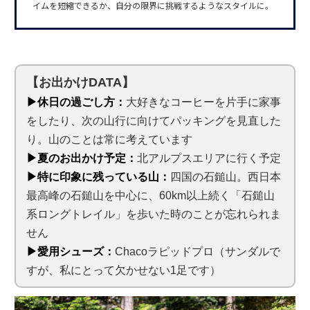
イムを短縮できるか、自分の限界に挑戦するようなスタイルに。
【お出かけDATA】
▶休日の過ごし方：
大好きなコーヒーを片手に家事
をしたり、次の山行に向けてパッキングを見直した
り。山のことは常に考えています
▶夏のお出かけ予定：
北アルプスエリアに行く予定
▶特に印象に残っている山：
四国の石鎚山。西日本
最高峰の石鎚山を中心に、60km以上続く「石鎚山
系ロングトレイル」を歩いた時のことが忘れられま
せん
▶愛用シューズ：
Chacoラピッドプロ（サンダルで
すが、私にとって欠かせない1足です）