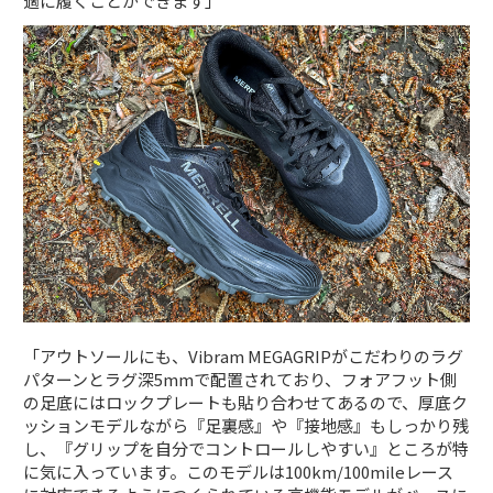
適に履くことができます」
「アウトソールにも、Vibram MEGAGRIPがこだわりのラグ
パターンとラグ深5mmで配置されており、フォアフット側
の足底にはロックプレートも貼り合わせてあるので、厚底ク
ッションモデルながら『足裏感』や『接地感』もしっかり残
し、『グリップを自分でコントロールしやすい』ところが特
に気に入っています。このモデルは100km/100mileレース