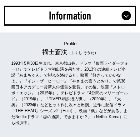
Profile
福士蒼汰
（ふくし そうた）
1993年5月30日生まれ、東京都出身。ドラマ『仮面ライダーフォ
ーゼ』でテレビドラマ初出演を果たす。2013年の連続テレビ小
説『あまちゃん』で脚光を浴びると、映画『好きっていいな
よ。』『イン・ザ・ヒーロー』『神さまの言うとおり』で第38
回日本アカデミー賞新人俳優賞を受賞。その後、映画『ストロ
ボ・エッジ』（2015年）、テレビドラマ『4分間のマリーゴール
ド』（2019年）、『DIVER-特殊潜入班-』（2020年）、『大
奥』（2023年）などヒット作に次々と出演。近作に配信ドラマ
『THE HEAD』シーズン2（Hulu）、映画『楓』などがある。ま
たNetflixドラマ『恋の通訳、できますか？』（Netflix Korea）に
も出演中。