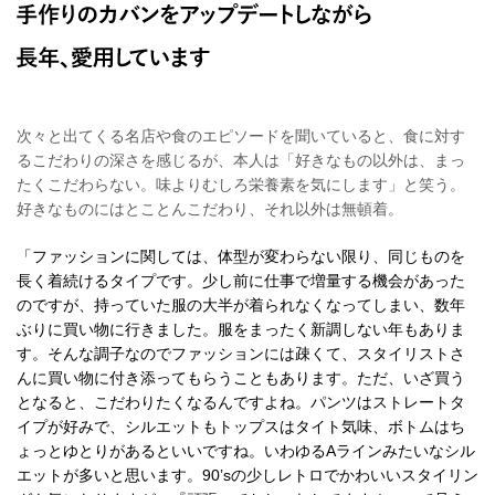
次々と出てくる名店や食のエピソードを聞いていると、食に対す
るこだわりの深さを感じるが、本人は「好きなもの以外は、まっ
たくこだわらない。味よりむしろ栄養素を気にします」と笑う。
好きなものにはとことんこだわり、それ以外は無頓着。
「ファッションに関しては、体型が変わらない限り、同じものを
長く着続けるタイプです。少し前に仕事で増量する機会があった
のですが、持っていた服の大半が着られなくなってしまい、数年
ぶりに買い物に行きました。服をまったく新調しない年もありま
す。そんな調子なのでファッションには疎くて、スタイリストさ
んに買い物に付き添ってもらうこともあります。ただ、いざ買う
となると、こだわりたくなるんですよね。パンツはストレートタ
イプが好みで、シルエットもトップスはタイト気味、ボトムはち
ょっとゆとりがあるといいですね。いわゆるAラインみたいなシル
エットが多いと思います。90’sの少しレトロでかわいいスタイリン