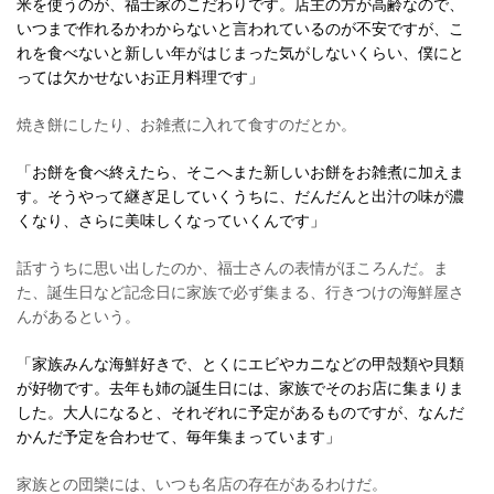
米を使うのが、福士家のこだわりです。店主の方が高齢なので、
いつまで作れるかわからないと言われているのが不安ですが、こ
れを食べないと新しい年がはじまった気がしないくらい、僕にと
っては欠かせないお正月料理です」
焼き餅にしたり、お雑煮に入れて食すのだとか。
「お餅を食べ終えたら、そこへまた新しいお餅をお雑煮に加えま
す。そうやって継ぎ足していくうちに、だんだんと出汁の味が濃
くなり、さらに美味しくなっていくんです」
話すうちに思い出したのか、福士さんの表情がほころんだ。ま
た、誕生日など記念日に家族で必ず集まる、行きつけの海鮮屋さ
んがあるという。
「家族みんな海鮮好きで、とくにエビやカニなどの甲殻類や貝類
が好物です。去年も姉の誕生日には、家族でそのお店に集まりま
した。大人になると、それぞれに予定があるものですが、なんだ
かんだ予定を合わせて、毎年集まっています」
家族との団欒には、いつも名店の存在があるわけだ。