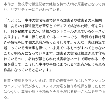
本作は、警視庁で報道記者の経験を持つ人物が原案者となってお
り、リアリティーにこだわっている。
「たとえば、事件の実名報道で起きる加害者や被害者の人権問
題。あるいは報道協定が警察とメディアで結ばれた時、何を公に
し、何を秘匿するのか、情報がコントロールされているケースが
あります。日頃、僕らが見ているニュースでも、裏側では駆け引
きや情報を出す側の思惑があったりします。そんな、実は身近で
起こっている出来事を扱い、いま見ているものがすべてじゃない
ことが明るみになっていきます。加害者の実名は報道されず守ら
れているのに、名前が報じられた被害者はネットで叩かれる。今
泉を通して、こうした事件や事故にまつわる問題点が伝えられる
作品になっていると思います」
刑事・警察ドラマといえば、事件の捜査を中心にしたアクション
やコメディ作品が多く、メディア対応を担う広報課を扱ったもの
は少ない。葛藤や熱さを秘めた今泉を演じる福士さんは必見であ
る。