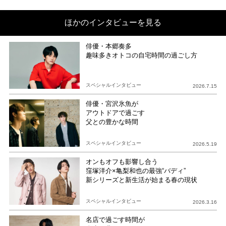
ほかのインタビューを見る
俳優・本郷奏多
趣味多きオトコの自宅時間の過ごし方
スペシャルインタビュー
2026.7.15
俳優・宮沢氷魚が
アウトドアで過ごす
父との豊かな時間
スペシャルインタビュー
2026.5.19
オンもオフも影響し合う
窪塚洋介×亀梨和也の最強“バディ”
新シリーズと新生活が始まる春の現状
スペシャルインタビュー
2026.3.16
名店で過ごす時間が