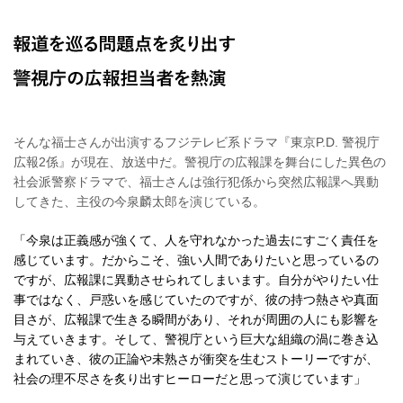
そんな福士さんが出演するフジテレビ系ドラマ『東京P.D. 警視庁
広報2係』が現在、放送中だ。警視庁の広報課を舞台にした異色の
社会派警察ドラマで、福士さんは強行犯係から突然広報課へ異動
してきた、主役の今泉麟太郎を演じている。
「今泉は正義感が強くて、人を守れなかった過去にすごく責任を
感じています。だからこそ、強い人間でありたいと思っているの
ですが、広報課に異動させられてしまいます。自分がやりたい仕
事ではなく、戸惑いを感じていたのですが、彼の持つ熱さや真面
目さが、広報課で生きる瞬間があり、それが周囲の人にも影響を
与えていきます。そして、警視庁という巨大な組織の渦に巻き込
まれていき、彼の正論や未熟さが衝突を生むストーリーですが、
社会の理不尽さを炙り出すヒーローだと思って演じています」