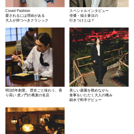
Cover/ Fashion
スペシャルインタビュー
愛されるには理由がある
俳優・福士蒼汰の
大人が持つべきクラシック
行きつけとは？
明治5年創業。 歴史ごと味わう、香
美しい庭園を眺めながら
り高い 虎ノ門の蕎麦の名店
食事をいただく大人の嗜み
錦水で料亭デビュー