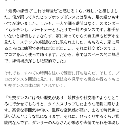
「最初の練習で“これは無理だ”と感じるくらい難しいと感じまし
た。僕が踊ってきたヒップホップダンスとは型も、足の運びもす
べてが違いました。しかも、一人で踊る瞬間はなく、スタンダー
ドもラテンも、パートナーとふたりで一対のダンスです。相手が
いないと練習もままならず、家に帰ってからの自主練もビデオを
見たり、ステップの確認などに限られました。もちろん、家に帰
るころには練習で身体はボロボロ……。それに社交ダンスでは、
フロアを広く使って踊ります。だから、家ではスペース的に無理
で、練習場所探しも絶望的でした」
それでも、すべての時間を注いで練習に打ち込んだ。そして、プ
ロのダンスを間近に見たり、競技会を見学する機会を得るうちに
社交ダンス自体に魅了されていく。
「社交ダンスには長い歴史があり、競技会や社交場のようなとこ
ろに行かせてもらうと、タイムスリップしたような感覚に陥りま
す。高貴な雰囲気や匂い、重厚な空気感が漂い、まるで時代劇に
迷い込んだような気になります。それに、びっくりするくらい官
能的なんです。ダンサーのみなさんが動きや表情でそれを体現し