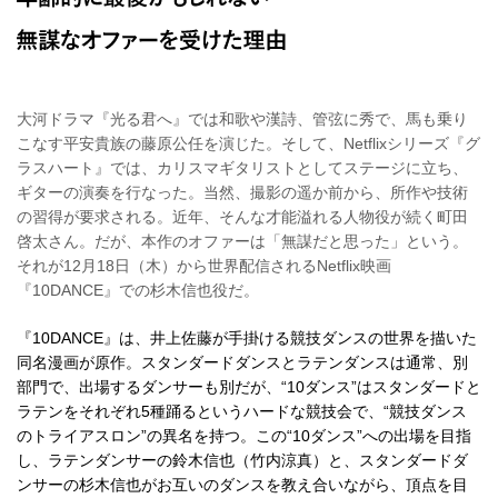
大河ドラマ『光る君へ』では和歌や漢詩、管弦に秀で、馬も乗り
こなす平安貴族の藤原公任を演じた。そして、Netflixシリーズ『グ
ラスハート』では、カリスマギタリストとしてステージに立ち、
ギターの演奏を行なった。当然、撮影の遥か前から、所作や技術
の習得が要求される。近年、そんな才能溢れる人物役が続く町田
啓太さん。だが、本作のオファーは「無謀だと思った」という。
それが12月18日（木）から世界配信されるNetflix映画
『10DANCE』での杉木信也役だ。
『10DANCE』は、井上佐藤が手掛ける競技ダンスの世界を描いた
同名漫画が原作。スタンダードダンスとラテンダンスは通常、別
部門で、出場するダンサーも別だが、“10ダンス”はスタンダードと
ラテンをそれぞれ5種踊るというハードな競技会で、“競技ダンス
のトライアスロン”の異名を持つ。この“10ダンス”への出場を目指
し、ラテンダンサーの鈴木信也（竹内涼真）と、スタンダードダ
ンサーの杉木信也がお互いのダンスを教え合いながら、頂点を目