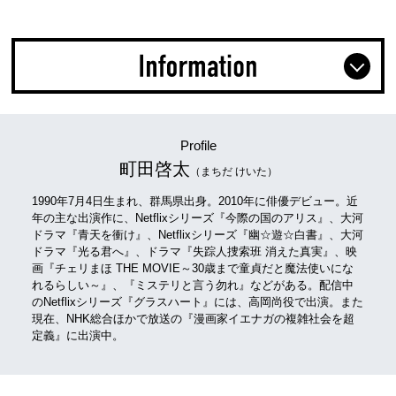
Profile
町田啓太
（まちだ けいた）
1990年7月4日生まれ、群馬県出身。2010年に俳優デビュー。近
年の主な出演作に、Netflixシリーズ『今際の国のアリス』、大河
ドラマ『青天を衝け』、Netflixシリーズ『幽☆遊☆白書』、大河
ドラマ『光る君へ』、ドラマ『失踪人捜索班 消えた真実』、映
画『チェリまほ THE MOVIE～30歳まで童貞だと魔法使いにな
れるらしい～』、『ミステリと言う勿れ』などがある。配信中
のNetflixシリーズ『グラスハート』には、高岡尚役で出演。また
現在、NHK総合ほかで放送の『漫画家イエナガの複雑社会を超
定義』に出演中。