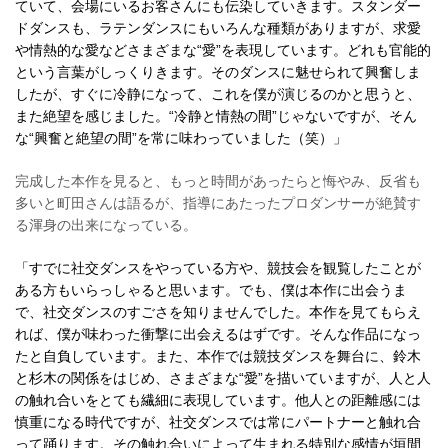
ていて、会場にいるお客さんにも伝染していきます。スタンダー
ドダンスも、ラテンダンスにもいろんな種類がありますが、求愛
や情熱的な愛などさまざまな“愛”を表現しています。どれも官能的
という言葉がしっくりきます。そのダンスに魅せられて興奮しま
したが、すぐに冷静になって、これを僕が演じるのかと思うと、
また絶望を感じました。“冷静と情熱の間”じゃないですが、そん
な“興奮と絶望の間”を常に味わっていました（笑）」
完成した本作を見ると、もっと時間があったらと悔やみ、反省も
多いと町田さんは語るが、指導にあたったプロダンサーが絶賛す
る渾身の出来になっている。
「すでに社交ダンスをやっている方や、競技会を観覧したことが
ある方もいらっしゃると思います。でも、僕は本作に出会うま
で、社交ダンスのすごさを知りませんでした。本作を見てもらえ
れば、僕が味わった衝撃に出会えるはずです。そんな作品になっ
たと自負しています。また、本作では競技ダンスを舞台に、鈴木
と杉木の関係をはじめ、さまざまな“愛”を描いていますが、人と人
の触れ合いをとても繊細に表現しています。他人との距離感には
慎重になる時代ですが、社交ダンスでは常にパートナーと触れ合
って踊ります。その触れ合いによって生まれる特別な感情が垣間