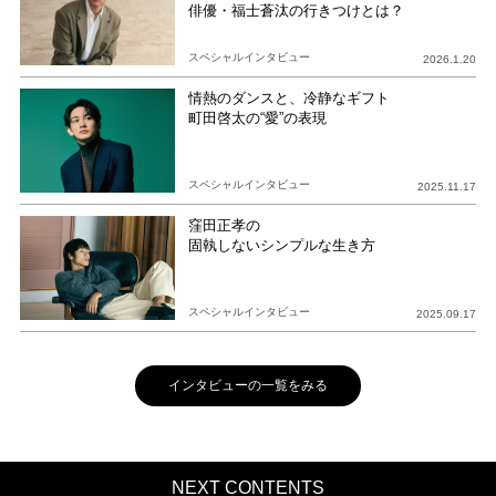
俳優・福士蒼汰の行きつけとは？
スペシャルインタビュー
2026.1.20
情熱のダンスと、冷静なギフト
町田啓太の“愛”の表現
スペシャルインタビュー
2025.11.17
窪田正孝の
固執しないシンプルな生き方
スペシャルインタビュー
2025.09.17
インタビューの一覧をみる
NEXT CONTENTS