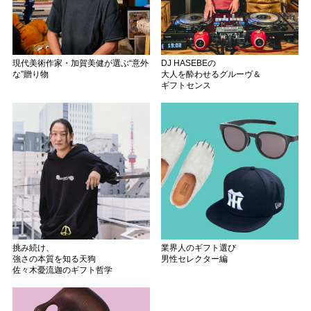
現代美術作家・加賀美健が選ぶ“意外
DJ HASEBEの
な”贈り物
大人を酔わせるグルーヴ＆
ギフトセンス
挑み続け、
業界人のギフト選び
強さの本質を知る天狗
男性セレクター編
佐々木憂流迦のギフト哲学