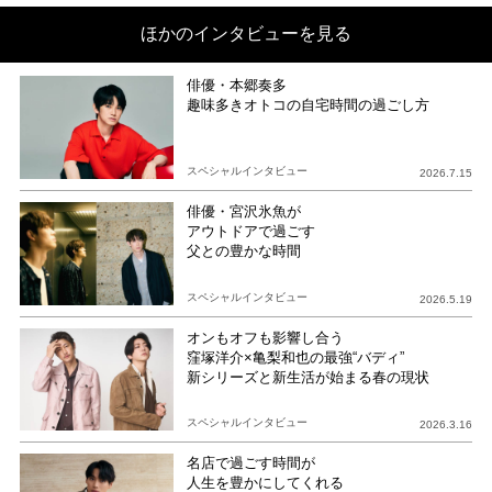
ほかのインタビューを見る
俳優・本郷奏多
趣味多きオトコの自宅時間の過ごし方
スペシャルインタビュー
2026.7.15
俳優・宮沢氷魚が
アウトドアで過ごす
父との豊かな時間
スペシャルインタビュー
2026.5.19
オンもオフも影響し合う
窪塚洋介×亀梨和也の最強“バディ”
新シリーズと新生活が始まる春の現状
スペシャルインタビュー
2026.3.16
名店で過ごす時間が
人生を豊かにしてくれる