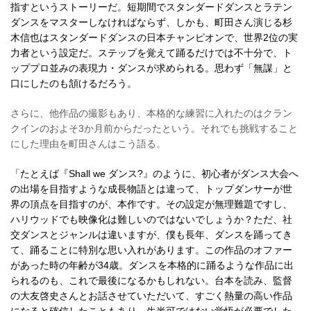
指すというストーリーだ。短期間でスタンダードダンスとラテン
ダンスをマスターしなければならず、しかも、町田さん演じる杉
木信也はスタンダードダンスの日本チャンピオンで、世界2位の実
力者という設定だ。ステップを覚えて踊るだけでは不十分で、ト
ッププロ並みの表現力・ダンスが求められる。思わず「無謀」と
口にしたのも頷けるだろう。
さらに、他作品の撮影もあり、本格的な練習に入れたのはクラン
クインのおよそ3か月前からだったという。それでも挑戦すること
にした理由を町田さんはこう語る。
「たとえば『Shall we ダンス?』のように、初心者がダンス大会へ
の出場を目指すような成長物語とは違って、トップダンサーが世
界の頂点を目指すのが、本作です。その設定が無理難題ですし、
ハリウッドでも映像化は難しいのではないでしょうか？ただ、社
交ダンスとジャンルは違いますが、僕も長年、ダンスを踊ってき
て、踊ることに特別な思い入れがあります。この作品のオファー
があった時の年齢が34歳。ダンスを本格的に踊るような作品に出
られるのも、これで最後になるかもしれない。台本を読み、監督
の大友啓史さんとお話させていただいて、すごく熱量の高い作品
になると確信したこともあり、生半可ではない覚悟が必要でした