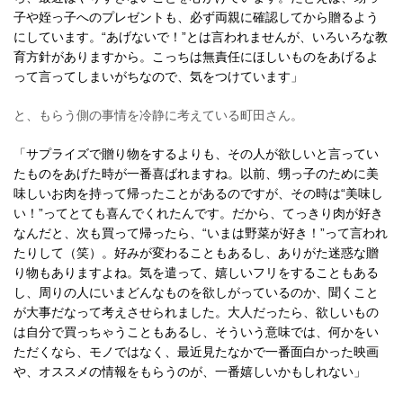
子や姪っ子へのプレゼントも、必ず両親に確認してから贈るよう
にしています。“あげないで！”とは言われませんが、いろいろな教
育方針がありますから。こっちは無責任にほしいものをあげるよ
って言ってしまいがちなので、気をつけています」
と、もらう側の事情を冷静に考えている町田さん。
「サプライズで贈り物をするよりも、その人が欲しいと言ってい
たものをあげた時が一番喜ばれますね。以前、甥っ子のために美
味しいお肉を持って帰ったことがあるのですが、その時は“美味し
い！”ってとても喜んでくれたんです。だから、てっきり肉が好き
なんだと、次も買って帰ったら、“いまは野菜が好き！”って言われ
たりして（笑）。好みが変わることもあるし、ありがた迷惑な贈
り物もありますよね。気を遣って、嬉しいフリをすることもある
し、周りの人にいまどんなものを欲しがっているのか、聞くこと
が大事だなって考えさせられました。大人だったら、欲しいもの
は自分で買っちゃうこともあるし、そういう意味では、何かをい
ただくなら、モノではなく、最近見たなかで一番面白かった映画
や、オススメの情報をもらうのが、一番嬉しいかもしれない」