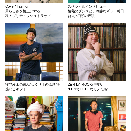
Cover/ Fashion
スペシャルインタビュー
男らしさを格上げする
情熱のダンスと、冷静なギフト町田
秋冬ブリティッシュトラッド
啓太の“愛”の表現
守谷玲太の選ぶ“つくり手の温度”を
ZEN-LA-ROCKが贈る
感じるギフト
“FUNでDOPEなモノたち”