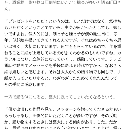
た。職業柄、贈り物は圧倒的にいただく機会が多いと語る町田さ
ん。
「プレゼントをいただくというのは、モノだけではなく、気持ち
もいただくということですから、中身が何だったとしても、嬉し
いですよね。個人的には、甥っ子と姪っ子が僕の誕生日に、毎
年、似顔絵を描いてきてくれるんですが、それはめちゃくちゃ思
い出深く、大切にしています。何年ももらっているので、年を重
ねるごとに絵が上達しているのがよくわかるのもいいですね。カ
ラフルになり、立体的になっていくし、感動しています。テレビ
電話や動画でメッセージを手軽に送れる時代ですから、なおさら
絵は嬉しいと感じます。それは大人からの贈り物でも同じで、手
紙が入っていたりすると、わざわざしたためてくれたんだって、
その手間に感謝します」
一方で贈る側になると、盛大に祝ってしまいたくなるという。
「僕が出演した作品を見て、メッセージを贈ってくださる方もい
らっしゃるし、圧倒的にいただくことが多いですが、その反動
か、贈り物をするときには盛大にする傾向がありました。だか
ら、最近はやりすぎないことを心がけています。たとえば、甥っ