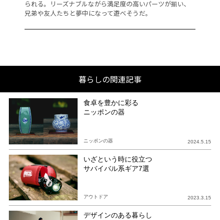
られる。リーズナブルながら満足度の高いパーツが揃い、
け
で
兄弟や友人たちと夢中になって遊べそうだ。
る
暮らしの関連記事
食卓を豊かに彩る
ニッポンの器
ニッポンの器
2024.5.15
いざという時に役立つ
サバイバル系ギア7選
アウトドア
2023.3.15
デザインのある暮らし