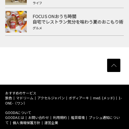
ライフ
FOCUS ONおうち時間
自宅でレストラン気分を味わう夏のおこもり術
グルメ
おすすめのサービス
旅色
マドリーム
アクセルジャパン
ボディアーキ
med. (メッド)
1-
ONE-（ワン）
GOODAについて
GOODAとは
お問い合わせ
利用規約
推奨環境
プッシュ通知につい
て
個人情報保護方針
運営企業