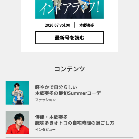
2026.07 vol.90
本郷奏多
最新号を読む
コンテンツ
軽やかで自分らしい
本郷奏多の最旬Summerコーデ
ファッション
俳優・本郷奏多
趣味多きオトコの自宅時間の過ごし方
インタビュー