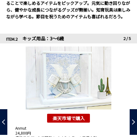
ることで楽しめるアイテムをピックアップ。元気に動き回りなが
ら、健やかな成長につながるグッズが勢揃い。知育玩具は楽しみ
ながら学べる。節目を祝うためのアイテムも喜ばれるだろう。
キッズ用品：3～6歳
2
/
5
ITEM.2
楽天市場で購入
ka
Anmut
24,800円