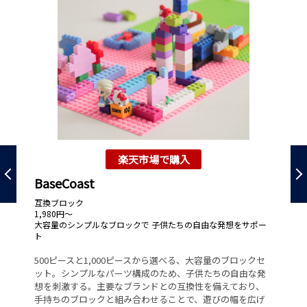
楽天市場で購入
BaseCoast
は
互換ブロック
は
1,980円～
1,
大容量のシンプルなブロックで 子供たちの自由な発想をサポー
段
ト
ト
身
500ピースと1,000ピースから選べる、大容量のブロックセ
び
ー
ット。シンプルなパーツ構成のため、子供たちの自由な発
ト
車
想を刺激する。主要なブランドとの互換性を備えており、
世
る
手持ちのブロックと組み合わせることで、遊びの幅を広げ
る。
養