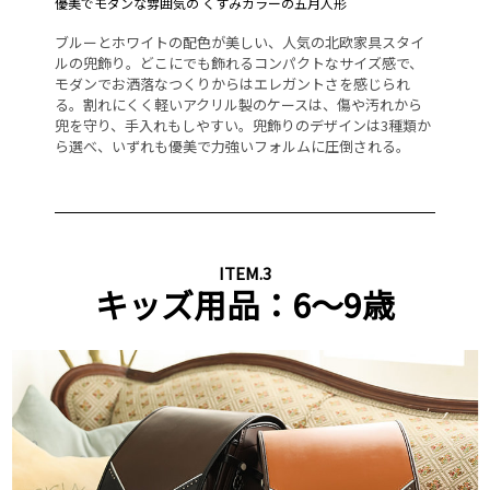
オ
優美でモダンな雰囲気の くすみカラーの五月人形
1,
握
ー
ブルーとホワイトの配色が美しい、人気の北欧家具スタイ
ア
ルの兜飾り。どこにでも飾れるコンパクトなサイズ感で、
楽
ンパ
モダンでお洒落なつくりからはエレガントさを感じられ
ー
、
る。割れにくく軽いアクリル製のケースは、傷や汚れから
し
豪
兜を守り、手入れもしやすい。兜飾りのデザインは3種類か
も
ら選べ、いずれも優美で力強いフォルムに圧倒される。
す
産
ITEM.3
キッズ用品：6～9歳