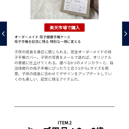
楽天市場で購入
オーダーメイド 母子健康手帳ケース
パ
母子手帳を記念に残る 特別な一冊に変える
使
子供の成長を身近に感じられる、完全オーダーメイドの母
赤
子手帳カバー。子供の写真をメールで送れば、オリジナル
ひ
の表紙に仕上げてくれる。選べる6つのメインカラーと、自
ブ
厳し
治体発行の母子手帳にぴったりと合うSからLサイズを用
は
べす
意。子供の成長に合わせてデザインをアップデートしてい
用
、
くのも楽しい、記念に残るアイテムだ。
と
質
く
ITEM.2