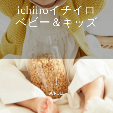
ichiiroイチイロ
ベビー＆キッズ
毎日の暮らしが少し便利になり
親子で笑顔になれるグッズを提供
SCROLL