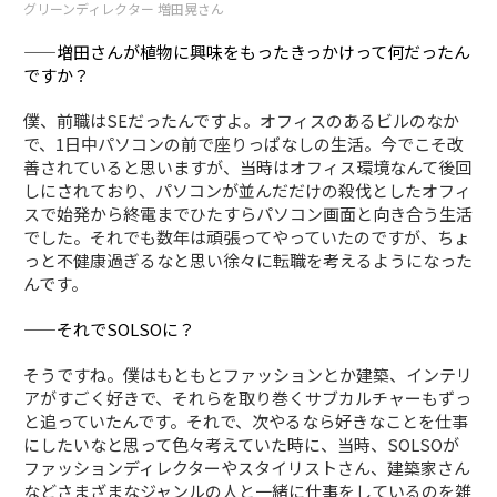
グリーンディレクター 増田晃さん
——増田さんが植物に興味をもったきっかけって何だったん
ですか？
僕、前職はSEだったんですよ。オフィスのあるビルのなか
で、1日中パソコンの前で座りっぱなしの生活。今でこそ改
善されていると思いますが、当時はオフィス環境なんて後回
しにされており、パソコンが並んだだけの殺伐としたオフィ
スで始発から終電までひたすらパソコン画面と向き合う生活
でした。それでも数年は頑張ってやっていたのですが、ちょ
っと不健康過ぎるなと思い徐々に転職を考えるようになった
んです。
——それでSOLSOに？
そうですね。僕はもともとファッションとか建築、インテリ
アがすごく好きで、それらを取り巻くサブカルチャーもずっ
と追っていたんです。それで、次やるなら好きなことを仕事
にしたいなと思って色々考えていた時に、当時、SOLSOが
ファッションディレクターやスタイリストさん、建築家さん
などさまざまなジャンルの人と一緒に仕事をしているのを雑