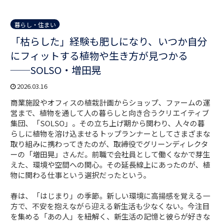
暮らし・住まい
「枯らした」経験も肥しになり、いつか自分
にフィットする植物や生き方が見つかる
──SOLSO・増田晃
2026.03.16
商業施設やオフィスの植栽計画からショップ、ファームの運
営まで、植物を通して人の暮らしと向き合うクリエイティブ
集団、「SOLSO」。その立ち上げ期から関わり、人々の暮
らしに植物を溶け込ませるトップランナーとしてさまざまな
取り組みに携わってきたのが、取締役でグリーンディレクタ
ーの「増田晃」さんだ。前職で会社員として働くなかで芽生
えた、環境や空間への関心。その延長線上にあったのが、植
物に関わる仕事という選択だったという。
春は、「はじまり」の季節。新しい環境に高揚感を覚える一
方で、不安を抱えながら迎える新生活も少なくない。今注目
を集める「あの人」を紐解く、新生活の記憶と彼らが好きな