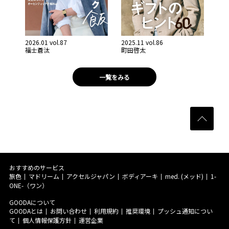
2026.01 vol.87
2025.11 vol.86
福士蒼汰
町田啓太
一覧をみる
おすすめのサービス
旅色
マドリーム
アクセルジャパン
ボディアーキ
med. (メッド)
1-
ONE-（ワン）
GOODAについて
GOODAとは
お問い合わせ
利用規約
推奨環境
プッシュ通知につい
て
個人情報保護方針
運営企業