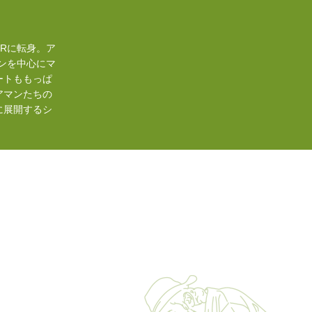
Rに転身。ア
ンを中心にマ
ートももっぱ
アマンたちの
に展開するシ