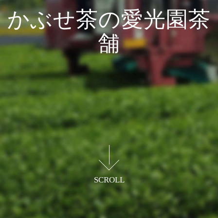
かぶせ茶の愛光園茶
舗
緑香る水沢のかぶせ茶と
銘茶器で奏でる癒やしを提供
SCROLL