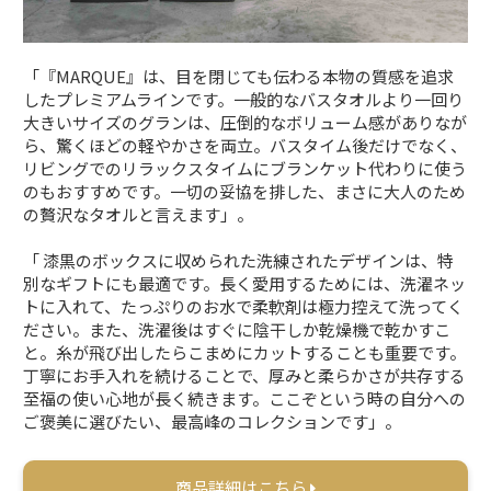
「『MARQUE』は、目を閉じても伝わる本物の質感を追求
したプレミアムラインです。一般的なバスタオルより一回り
大きいサイズのグランは、圧倒的なボリューム感がありなが
ら、驚くほどの軽やかさを両立。バスタイム後だけでなく、
リビングでのリラックスタイムにブランケット代わりに使う
のもおすすめです。一切の妥協を排した、まさに大人のため
の贅沢なタオルと言えます」。
「 漆黒のボックスに収められた洗練されたデザインは、特
別なギフトにも最適です。長く愛用するためには、洗濯ネッ
トに入れて、たっぷりのお水で柔軟剤は極力控えて洗ってく
ださい。また、洗濯後はすぐに陰干しか乾燥機で乾かすこ
と。糸が飛び出したらこまめにカットすることも重要です。
丁寧にお手入れを続けることで、厚みと柔らかさが共存する
至福の使い心地が長く続きます。ここぞという時の自分への
ご褒美に選びたい、最高峰のコレクションです」。
商品詳細はこちら