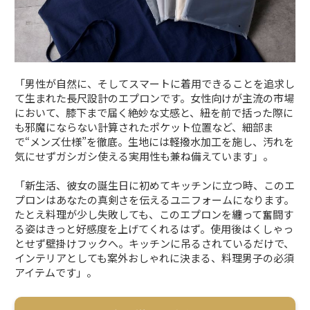
「男性が自然に、そしてスマートに着用できることを追求し
て生まれた長尺設計のエプロンです。女性向けが主流の市場
において、膝下まで届く絶妙な丈感と、紐を前で括った際に
も邪魔にならない計算されたポケット位置など、細部ま
で“メンズ仕様”を徹底。生地には軽撥水加工を施し、汚れを
気にせずガシガシ使える実用性も兼ね備えています」。
「新生活、彼女の誕生日に初めてキッチンに立つ時、このエ
プロンはあなたの真剣さを伝えるユニフォームになります。
たとえ料理が少し失敗しても、このエプロンを纏って奮闘す
る姿はきっと好感度を上げてくれるはず。使用後はくしゃっ
とせず壁掛けフックへ。キッチンに吊るされているだけで、
インテリアとしても案外おしゃれに決まる、料理男子の必須
アイテムです」。