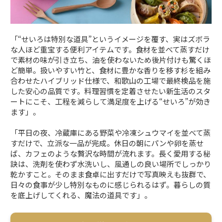
「“せいろは特別な道具”というイメージを覆す、実はズボラ
な人ほど重宝する便利アイテムです。食材を並べて蒸すだけ
で素材の味が引き立ち、油を使わないため後片付けも驚くほ
ど簡単。扱いやすい竹と、食材に豊かな香りを移す杉を組み
合わせたハイブリッド仕様で、和歌山の工場で最終検品を施
した安心の品質です。料理習慣を定着させたい新生活のスタ
ートにこそ、工程を減らして満足度を上げる“せいろ”が効き
ます」。
「平日の夜、冷蔵庫にある野菜や冷凍シュウマイを並べて蒸
すだけで、立派な一品が完成。休日の朝にパンや卵を蒸せ
ば、カフェのような贅沢な時間が流れます。長く愛用する秘
訣は、洗剤を使わず水洗いし、風通しの良い場所でしっかり
乾かすこと。そのまま食卓に出すだけで写真映えも抜群で、
日々の食事が少し特別なものに感じられるはず。暮らしの質
を底上げしてくれる、魔法の道具です」。