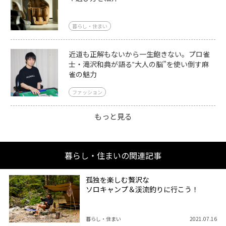
暮らし・住まい
近道も正解もないから一生飽きない。プロ雀
士・滝沢和典が語る‟大人の脳”を使い倒す麻
雀の魅力
ファッション
もっと見る
暮らし・住まいの関連記事
孤独を楽しむ贅沢な
ソロキャンプ＆渓流釣りに行こう！
暮らし・住まい
2021.07.16