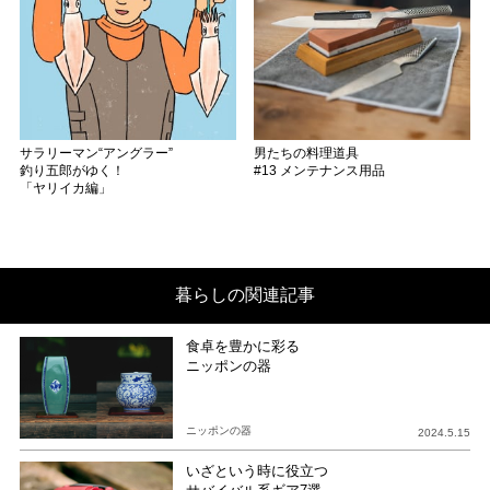
サラリーマン“アングラー”
男たちの料理道具
釣り五郎がゆく！
#13 メンテナンス用品
「ヤリイカ編」
暮らしの関連記事
食卓を豊かに彩る
ニッポンの器
ニッポンの器
2024.5.15
いざという時に役立つ