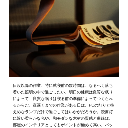
日没以降の作業、特に就寝前の数時間は、なるべく落ち
着いた照明の中で過ごしたい。明日の健康は良質な眠り
によって、良質な眠りは寝る前の準備によってつくられ
るからだ。夜遅くまでの作業がある日は、PCの灯りと控
えめなランプだけで過ごしてはいかがだろうか。読書灯
に近い柔らかな光や、和モダンな木材の質感と曲線は、
部屋のインテリアとしてもポイントが極めて高い。バッ