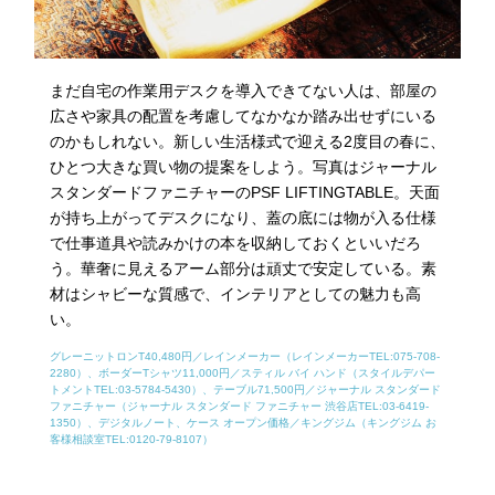
まだ自宅の作業用デスクを導入できてない人は、部屋の
広さや家具の配置を考慮してなかなか踏み出せずにいる
のかもしれない。新しい生活様式で迎える2度目の春に、
ひとつ大きな買い物の提案をしよう。写真はジャーナル
スタンダードファニチャーのPSF LIFTINGTABLE。天面
が持ち上がってデスクになり、蓋の底には物が入る仕様
で仕事道具や読みかけの本を収納しておくといいだろ
う。華奢に見えるアーム部分は頑丈で安定している。素
材はシャビーな質感で、インテリアとしての魅力も高
い。
グレーニットロンT40,480円／レインメーカー（レインメーカーTEL:075-708-
2280）、ボーダーTシャツ11,000円／スティル バイ ハンド（スタイルデパー
トメントTEL:03-5784-5430）、テーブル71,500円／ジャーナル スタンダード
ファニチャー（ジャーナル スタンダード ファニチャー 渋谷店TEL:03-6419-
1350）、デジタルノート、ケース オープン価格／キングジム（キングジム お
客様相談室TEL:0120-79-8107）