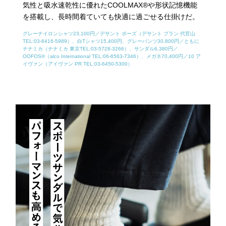
気性と吸水速乾性に優れたCOOLMAX®や形状記憶機能
を搭載し、長時間着ていても快適に過ごせる仕掛けだ。
グレーナイロンシャツ23,100円／デサント ポーズ（デサント ブラン 代官山
TEL:03-6416-5989）、白Tシャツ15,400円、グレーパンツ30,800円／ともに
ナナミカ（ナナミカ 東京TEL:03-5728-3266）、サンダル6,380円／
OOFOS®（alco International TEL:06-6563-7346）、メガネ70,400円／10 ア
イヴァン（アイヴァン PR TEL:03-6450-5300）