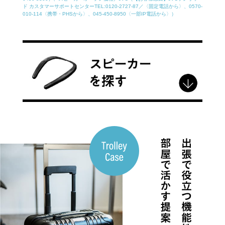
ド カスタマーサポートセンターTEL:0120-2727-87／〈固定電話から〉、0570-
010-114〈携帯・PHSから〉、045-450-8950〈一部IP電話から〉）