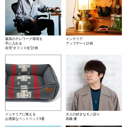
最高のテレワーク環境を
インテリア
手に入れる
アップデート計画
自宅“オフィス化”計画
インテリアに映える
大人の好きなモノ語り
お洒落なペットベッド3選
高橋 優