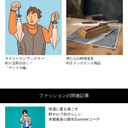
サラリーマン“アングラー”
男たちの料理道具
釣り五郎がゆく！
#13 メンテナンス用品
「ヤリイカ編」
ファッションの関連記事
快適に夏を過ごす
軽やかで自分らしい
本郷奏多の最旬Summerコーデ