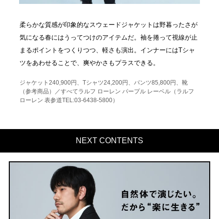
柔らかな質感が印象的なスウェードジャケットは野暮ったさが
気になる春にはうってつけのアイテムだ。袖を捲って視線が止
まるポイントをつくりつつ、軽さも演出。インナーにはTシャ
ツをあわせることで、爽やかさもプラスできる。
ジャケット240,900円、Tシャツ24,200円、パンツ85,800円、靴
（参考商品）／すべてラルフ ローレン パープル レーベル（ラルフ
ローレン 表参道TEL:03-6438-5800）
NEXT CONTENTS