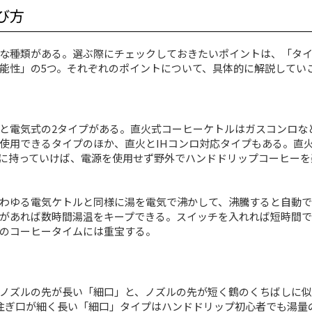
び方
な種類がある。選ぶ際にチェックしておきたいポイントは、「タ
能性」の5つ。それぞれのポイントについて、具体的に解説してい
と電気式の2タイプがある。直火式コーヒーケトルはガスコンロな
使用できるタイプのほか、直火とIHコンロ対応タイプもある。直
に持っていけば、電源を使用せず野外でハンドドリップコーヒーを
わゆる電気ケトルと同様に湯を電気で沸かして、沸騰すると自動で
があれば数時間湯温をキープできる。スイッチを入れれば短時間で
のコーヒータイムには重宝する。
ノズルの先が長い「細口」と、ノズルの先が短く鶴のくちばしに似
注ぎ口が細く長い「細口」タイプはハンドドリップ初心者でも湯量