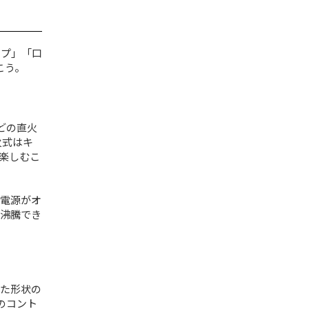
イプ」「口
こう。
どの直火
火式はキ
楽しむこ
電源がオ
沸騰でき
た形状の
のコント