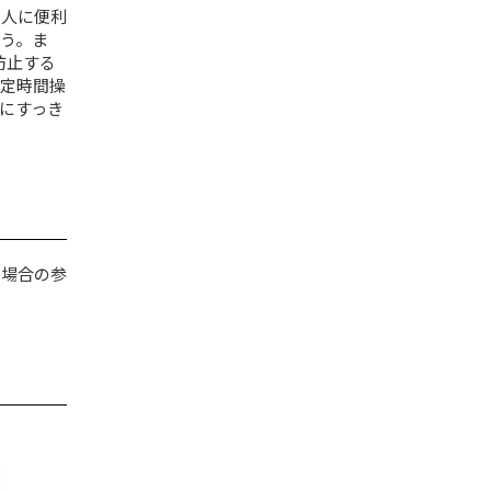
い人に便利
う。ま
防止する
定時間操
にすっき
た場合の参