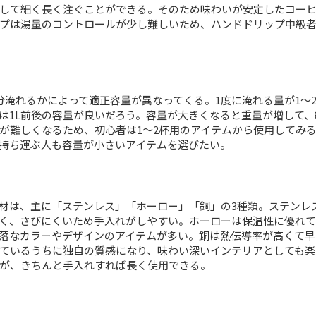
して細く長く注ぐことができる。そのため味わいが安定したコー
プは湯量のコントロールが少し難しいため、ハンドドリップ中級
分淹れるかによって適正容量が異なってくる。1度に淹れる量が1〜
場合は1L前後の容量が良いだろう。容量が大きくなると重量が増して
が難しくなるため、初心者は1〜2杯用のアイテムから使用してみ
持ち運ぶ人も容量が小さいアイテムを選びたい。
材は、主に「ステンレス」「ホーロー」「銅」の3種類。ステンレ
く、さびにくいため手入れがしやすい。ホーローは保温性に優れて
落なカラーやデザインのアイテムが多い。銅は熱伝導率が高くて早
ているうちに独自の質感になり、味わい深いインテリアとしても楽
が、きちんと手入れすれば長く使用できる。