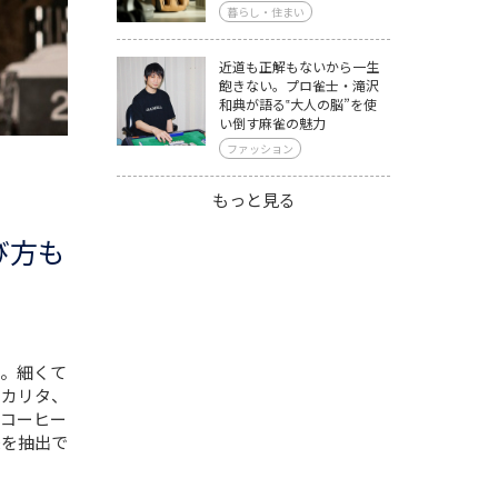
暮らし・住まい
近道も正解もないから一生
飽きない。プロ雀士・滝沢
和典が語る‟大人の脳”を使
い倒す麻雀の魅力
ファッション
もっと見る
び方も
。細くて
、カリタ、
コーヒー
味を抽出で