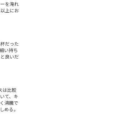
ヒーを淹れ
者以上にお
2杯だった
、細い持ち
ると良いだ
スは比較
いて、キ
く沸騰で
しめる。