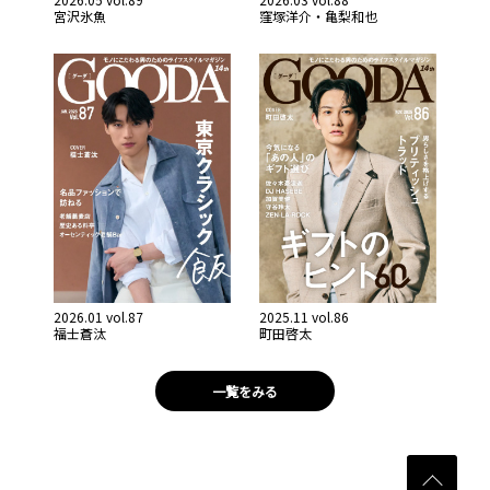
宮沢氷魚
窪塚洋介・亀梨和也
2026.01 vol.87
2025.11 vol.86
福士蒼汰
町田啓太
一覧をみる