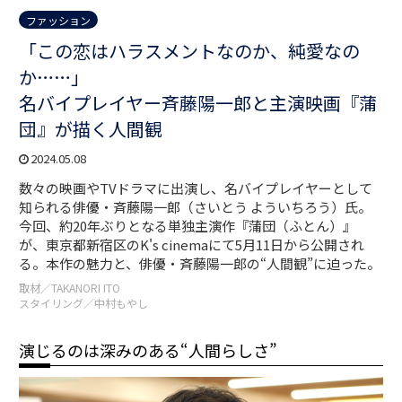
ファッション
「この恋はハラスメントなのか、純愛なの
か……」
名バイプレイヤー斉藤陽一郎と主演映画『蒲
団』が描く人間観
2024.05.08
数々の映画やTVドラマに出演し、名バイプレイヤーとして
知られる俳優・斉藤陽一郎（さいとう よういちろう）氏。
今回、約20年ぶりとなる単独主演作『蒲団（ふとん）』
が、東京都新宿区のK's cinemaにて5月11日から公開され
る。本作の魅力と、俳優・斉藤陽一郎の“人間観”に迫った。
取材／TAKANORI ITO
スタイリング／中村もやし
演じるのは深みのある“人間らしさ”