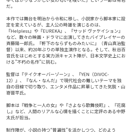
だ。
本作では舞台を明治から令和に移し、小説家から脚本家に設
定を変えているが、主人公の時雄を演じるのは、
『Helpless』や『EUREKA』、『サッド ヴァケイション』
など、数々の映画・ドラマに出演してきたバイプレイヤーの
斉藤陽一郎氏。『軒下のならずものみたいに』（青山真治監
督）以来、約20年ぶりの単独主演作となる。そして、秋谷百
音氏をはじめとする実力派キャスト陣が、日本文学史上にお
ける”不朽の名作”に挑む。
監督は『テイクオーバーゾーン』、『YEN（DIVOC-
12）』、『なん・なんだ』で現代社会の難しいテーマを独
自の目線で切り取り、エンタメ作品に昇華してきた気鋭・山
嵜晋平氏。
脚本は『戦争と一人の女』や『さよなら歌舞伎町』、『花腐
し』など、人間のリアルな心情を描くことに定評のある中野
太氏が担当。
制作陣が、小説の持つ“普遍性”を活かしつつ、どのよう