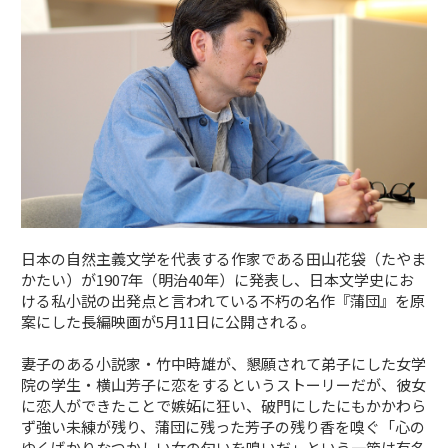
日本の自然主義文学を代表する作家である田山花袋（たやま
かたい）が1907年（明治40年）に発表し、日本文学史にお
ける私小説の出発点と言われている不朽の名作『蒲団』を原
案にした長編映画が5月11日に公開される。
妻子のある小説家・竹中時雄が、懇願されて弟子にした女学
院の学生・横山芳子に恋をするというストーリーだが、彼女
に恋人ができたことで嫉妬に狂い、破門にしたにもかかわら
ず強い未練が残り、蒲団に残った芳子の残り香を嗅ぐ「心の
ゆくばかりなつかしい女の匂いを嗅いだ」という一節は有名