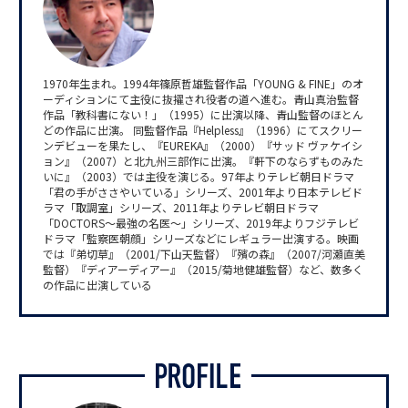
1970年生まれ。1994年篠原哲雄監督作品「YOUNG & FINE」のオ
ーディションにて主役に抜擢され役者の道へ進む。青山真治監督
作品「教科書にない！」（1995）に出演以降、青山監督のほとん
どの作品に出演。 同監督作品『Helpless』（1996）にてスクリー
ンデビューを果たし、『EUREKA』（2000）『サッド ヴァケイシ
ョン』（2007）と北九州三部作に出演。『軒下のならずものみた
いに』（2003）では主役を演じる。97年よりテレビ朝日ドラマ
「君の手がささやいている」シリーズ、2001年より日本テレビド
ラマ「取調室」シリーズ、2011年よりテレビ朝日ドラマ
「DOCTORS～最強の名医～」シリーズ、2019年よりフジテレビ
ドラマ「監察医朝顔」シリーズなどにレギュラー出演する。映画
では『弟切草』（2001/下山天監督）『殯の森』（2007/河瀬直美
監督）『ディアーディアー』（2015/菊地健雄監督）など、数多く
の作品に出演している