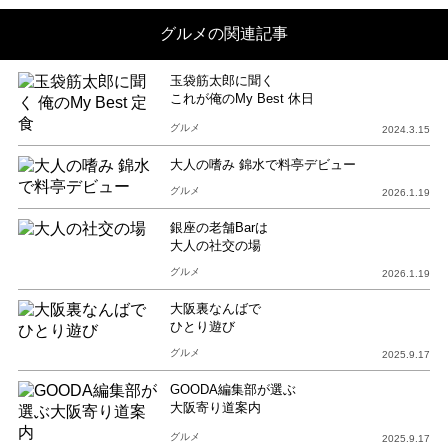
グルメの関連記事
玉袋筋太郎に聞く
これが俺のMy Best 休日
グルメ
2024.3.15
大人の嗜み 錦水で料亭デビュー
グルメ
2026.1.19
銀座の老舗Barは
大人の社交の場
グルメ
2026.1.19
大阪裏なんばで
ひとり遊び
グルメ
2025.9.17
GOODA編集部が選ぶ
大阪寄り道案内
グルメ
2025.9.17