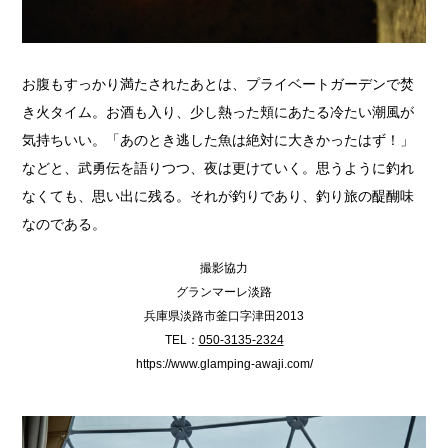
お腹もすっかり満たされたあとは、プライベートガーデンで焚
き火タイム。お酒も入り、少し熱った頬にあたる冷たい潮風が
気持ちいい。「あのとき逃した魚は絶対に大きかったはず！」
などと、武勇伝を語りつつ、夜は更けていく。思うように釣れ
なくても、思い出に残る。それが釣りであり、釣り旅の醍醐味
なのである。
撮影協力
グランマーレ淡路
兵庫県淡路市釜口字津田2013
TEL：
050-3135-2324
https://www.glamping-awaji.com/