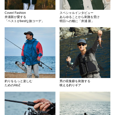
Cover/ Fashion
スペシャルインタビュー
井浦新が愛する
あらゆることから刺激を受け
「ベストがbestな旅コーデ」
明日への糧に「井浦 新」
釣りをもっと楽しむ
男の収集癖を刺激する
ためのAtoZ
映える釣りギア