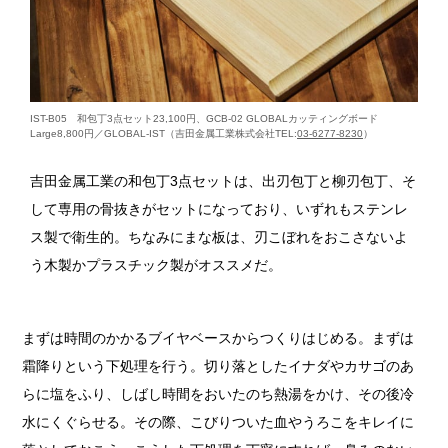
IST-B05 和包丁3点セット23,100円、GCB-02 GLOBALカッティングボード
Large8,800円／GLOBAL-IST（吉田金属工業株式会社TEL:
03-6277-8230
）
吉田金属工業の和包丁3点セットは、出刃包丁と柳刃包丁、そ
して専用の骨抜きがセットになっており、いずれもステンレ
ス製で衛生的。ちなみにまな板は、刃こぼれをおこさないよ
う木製かプラスチック製がオススメだ。
まずは時間のかかるブイヤベースからつくりはじめる。まずは
霜降りという下処理を行う。切り落としたイナダやカサゴのあ
らに塩をふり、しばし時間をおいたのち熱湯をかけ、その後冷
水にくぐらせる。その際、こびりついた血やうろこをキレイに