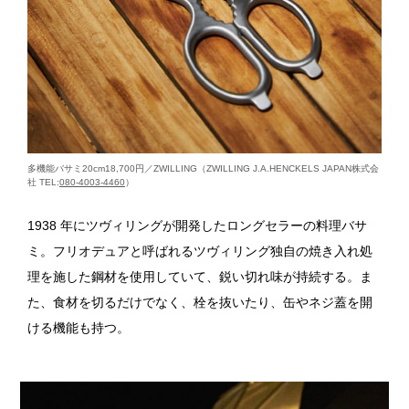
多機能バサミ20cm18,700円／ZWILLING（ZWILLING J.A.HENCKELS JAPAN株式会
社 TEL:
080-4003-4460
）
1938 年にツヴィリングが開発したロングセラーの料理バサ
ミ。フリオデュアと呼ばれるツヴィリング独自の焼き入れ処
理を施した鋼材を使用していて、鋭い切れ味が持続する。ま
た、食材を切るだけでなく、栓を抜いたり、缶やネジ蓋を開
ける機能も持つ。