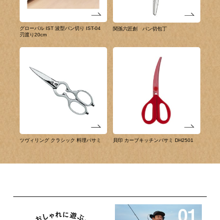
グローバル IST 波型パン切り IST-04
関孫六匠創 パン切包丁
刃渡り20cm
ツヴィリング クラシック 料理バサミ
貝印 カーブキッチンバサミ DH2501