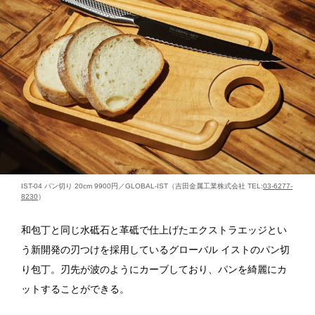
IST-04 パン切り 20cm 9900円／GLOBAL-IST（吉田金属工業株式会社 TEL:
03-6277-
8230
）
和包丁と同じ水砥石と革砥で仕上げたエクストラエッジとい
う新開発の刃つけを採用しているグローバル イストのパン切
り包丁。刃先が波のようにカーブしており、パンを綺麗にカ
ットすることができる。