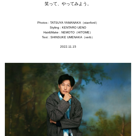
笑って、やってみよう。
Photos : TATSUYA YAMANAKA（stanford）
Styling : KENTARO UENO
Hair&Make : NEMOTO（HITOME）
Text : SHINSUKE UMENAKA（verb）
2022.11.15