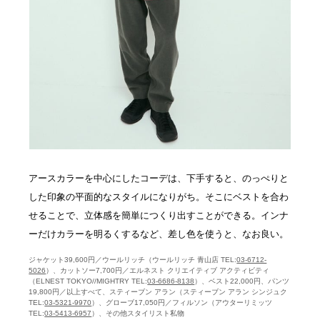
アースカラーを中心にしたコーデは、下手すると、のっぺりと
した印象の平面的なスタイルになりがち。そこにベストを合わ
せることで、立体感を簡単につくり出すことができる。インナ
ーだけカラーを明るくするなど、差し色を使うと、なお良い。
ジャケット39,600円／ウールリッチ（ウールリッチ 青山店 TEL:
03-6712-
5026
）、カットソー7,700円／エルネスト クリエイティブ アクティビティ
（ELNEST TOKYO//MIGHTRY TEL:
03-6686-8138
）、ベスト22,000円、パンツ
19,800円／以上すべて、スティーブン アラン（スティーブン アラン シンジュク
TEL:
03-5321-9970
）、グローブ17,050円／フィルソン（アウターリミッツ
TEL:
03-5413-6957
）、その他スタイリスト私物