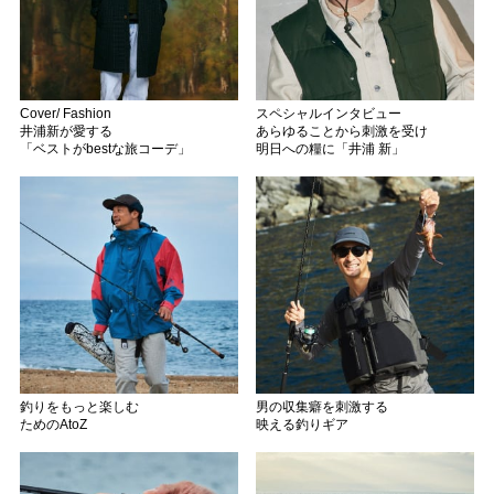
Cover/ Fashion
スペシャルインタビュー
井浦新が愛する
あらゆることから刺激を受け
「ベストがbestな旅コーデ」
明日への糧に「井浦 新」
釣りをもっと楽しむ
男の収集癖を刺激する
ためのAtoZ
映える釣りギア