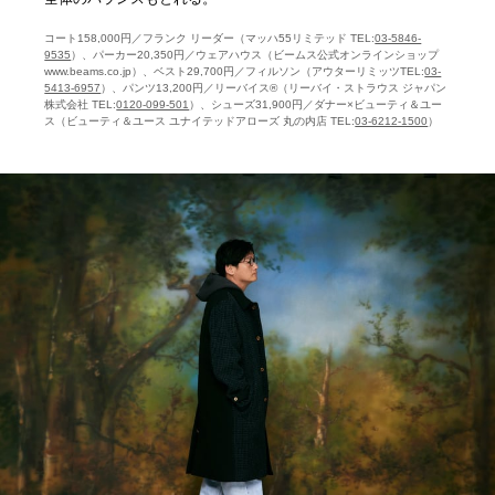
コート158,000円／フランク リーダー（マッハ55リミテッド TEL:
03-5846-
9535
）、パーカー20,350円／ウェアハウス（ビームス公式オンラインショップ
www.beams.co.jp）、ベスト29,700円／フィルソン（アウターリミッツTEL:
03-
5413-6957
）、パンツ13,200円／リーバイス®（リーバイ・ストラウス ジャパン
株式会社 TEL:
0120-099-501
）、シューズ31,900円／ダナー×ビューティ＆ユー
ス（ビューティ＆ユース ユナイテッドアローズ 丸の内店 TEL:
03-6212-1500
）