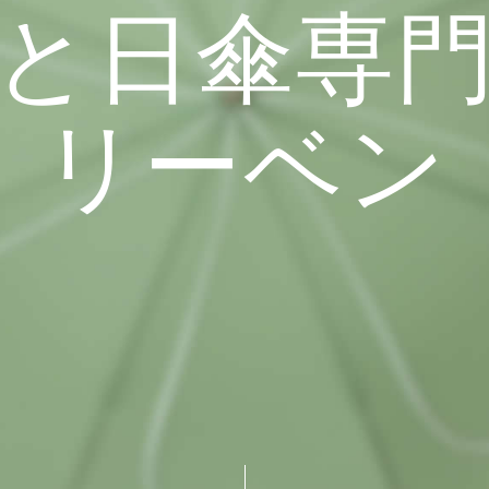
と日傘専
リーベン