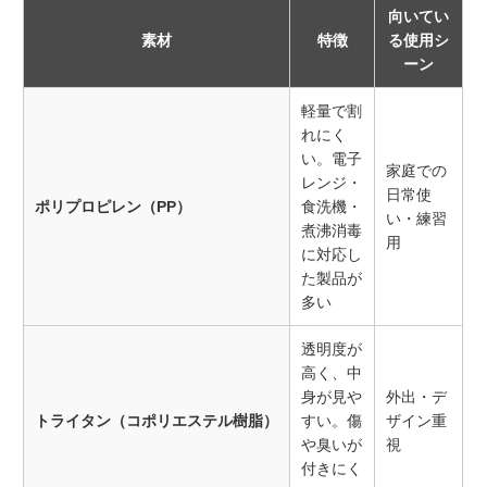
向いてい
素材
特徴
る使用シ
ーン
軽量で割
れにく
い。電子
家庭での
レンジ・
日常使
ポリプロピレン（PP）
食洗機・
い・練習
煮沸消毒
用
に対応し
た製品が
多い
透明度が
高く、中
身が見や
外出・デ
トライタン（コポリエステル樹脂）
すい。傷
ザイン重
や臭いが
視
付きにく