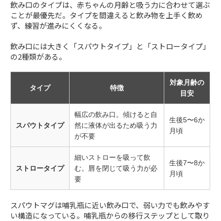
飲み口のタイプは、赤ちゃんの月齢と吸う力に合わせて選ぶ
ことが最優先だ。タイプを間違えると飲み物を上手く飲め
ず、練習が進みにくくなる。
飲み口には大きく「スパウトタイプ」と「ストロータイプ」
の2種類がある。
対象月齢の
タイプ
特徴
目安
幅広の飲み口。傾けると自
生後5〜6か
スパウトタイプ
然に液体が出るため吸う力
月頃
が不要
細いストローを吸って飲
生後7〜8か
ストロータイプ
む。唇を閉じて吸う力が必
月頃
要
スパウトマグは哺乳瓶に近い飲み口で、弱い力でも飲みやす
い構造になっている。哺乳瓶からの移行ステップとして取り