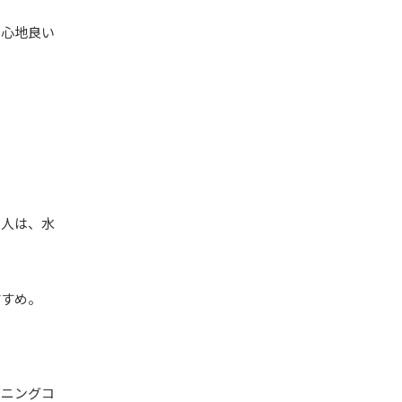
に心地良い
る人は、水
すすめ。
ンニングコ