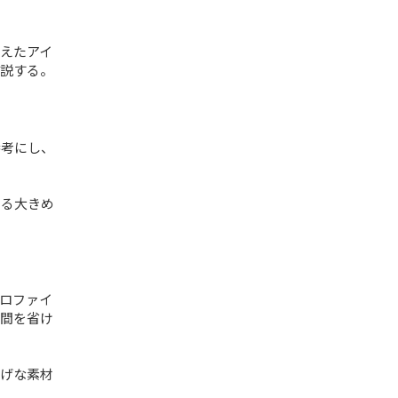
えたアイ
説する。
参考にし、
ある大きめ
ロファイ
間を省け
げな素材