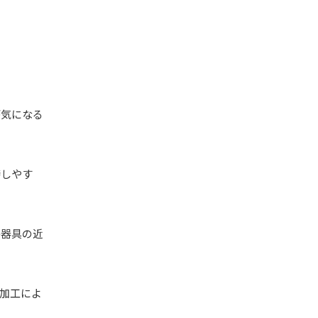
が気になる
持しやす
房器具の近
加工によ