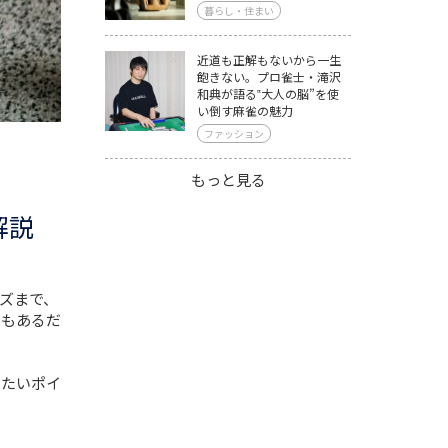
暮らし・住まい
近道も正解もないから一生
飽きない。プロ雀士・滝沢
和典が語る‟大人の脳”を使
い倒す麻雀の魅力
ファッション
もっと見る
解説
ズまで、
ともあるだ
きたいポイ