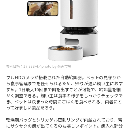
参考価格：17,999円／photo by 楽天市場
フルHDカメラが搭載された自動給餌器。ペットの見守りか
ら食事管理までを任せられるため、帰りが遅い飼い主におす
すめ。1日最大10回まで餌を出すことが可能で、給餌量を細
かく調整できる。飼い主は食事の様子をしっかりチェックで
き、ペットは決まった時間にごはんを食べられる、両者にと
って好ましい製品だろう。
乾燥剤バッグとシリカゲル密封リングが内蔵されており、常
にサクサクの餌が出てくるのも嬉しいポイント。餌入れ部分