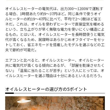
オイルレスヒーターの電気代は、出力300～1200Wで運転す
る場合、1時間あたり約9～37円ほど。同じ条件で使うオイ
ルヒーターの約19～47円に比べて、平均で2～3割ほど省エ
ネだ。これは、オイルを使わずヒーターで直接空気を暖める
という、立ち上がりが早く無駄な電力を使いにくい構造によ
るもの。とはいえ、オイルレスヒーターを長時間使うと電気
代が高くなるため、就寝時はあらかじめオフタイマーをセッ
トしておく、省エネモードを搭載したモデルを選ぶなどの工
夫で節約が可能だ。
エアコンと比べると、オイルレスヒーター、オイルヒーター
共に電気代が高くなる傾向にあるが、「部屋を乾燥させたく
ない」「温風に当たることが苦手」という人にとっては、オ
イルレスヒーターを選ぶ理由は十分にあるといえるだろう。
オイルレスヒーターの選び方の5ポイント