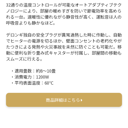
32通りの温度コントロールが可能なオートアダプティブテク
ノロジーにより、部屋の暖めすぎを防いで節電効率を高めら
れる一台。速暖性に優れながら静音性が高く、運転音は人の
呼吸音よりも静かなほど。
デロンギ独自の安全プラグが異常過熱した時に作動し、自動
でヒーターの電源を切るほか、壁面コンセントの老朽化やが
たつきによる発熱や火災事故を未然に防ぐことも可能だ。移
動に便利な折り畳み式キャスターが付属し、部屋間の移動も
スムーズに行える。
・適用畳数：約8～10畳
・消費電力：1200W
・平均表面温度：60℃
商品詳細はこちら