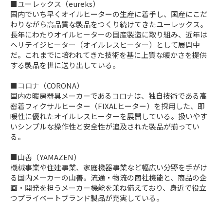
■ユーレックス（eureks）
国内でいち早くオイルヒーターの生産に着手し、国産にこだ
わりながら高品質な製品をつくり続けてきたユーレックス。
長年にわたりオイルヒーターの国産製造に取り組み、近年は
ヘリテイジヒーター（オイルレスヒーター）として展開中
だ。これまでに培われてきた技術を基に上質な暖かさを提供
する製品を世に送り出している。
■コロナ（CORONA）
国内の暖房器具メーカーであるコロナは、独自技術である高
密着フィクサルヒーター（FIXALヒーター）を採用した、即
暖性に優れたオイルレスヒーターを展開している。扱いやす
いシンプルな操作性と安全性が追及された製品が揃ってい
る。
■山善（YAMAZEN）
機械事業や住建事業、家庭機器事業など幅広い分野を手がけ
る国内メーカーの山善。流通・物流の商社機能と、商品の企
画・開発を担うメーカー機能を兼ね備えており、身近で役立
つプライベートブランド製品が充実している。