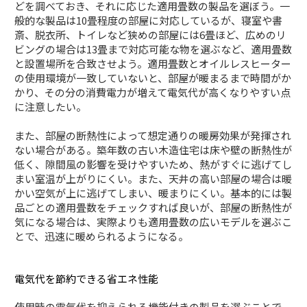
どを調べておき、それに応じた適用畳数の製品を選ぼう。一
般的な製品は10畳程度の部屋に対応しているが、寝室や書
斎、脱衣所、トイレなど狭めの部屋には6畳ほど、広めのリ
ビングの場合は13畳まで対応可能な物を選ぶなど、適用畳数
と設置場所を合致させよう。適用畳数とオイルレスヒーター
の使用環境が一致していないと、部屋が暖まるまで時間がか
かり、その分の消費電力が増えて電気代が高くなりやすい点
に注意したい。
また、部屋の断熱性によって想定通りの暖房効果が発揮され
ない場合がある。築年数の古い木造住宅は床や壁の断熱性が
低く、隙間風の影響を受けやすいため、熱がすぐに逃げてし
まい室温が上がりにくい。また、天井の高い部屋の場合は暖
かい空気が上に逃げてしまい、暖まりにくい。基本的には製
品ごとの適用畳数をチェックすれば良いが、部屋の断熱性が
気になる場合は、実際よりも適用畳数の広いモデルを選ぶこ
とで、迅速に暖められるようになる。
電気代を節約できる省エネ性能
使用時の電気代を抑えられる機能付きの製品を選ぶことで、