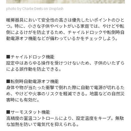
photo by Charlie Deets on Unsplash
暖房器具において安全性の高さは優先したいポイントのひと
つ。特に、小さな子供やペットがいる家庭では、やけどや転
倒によるけがを防止するため、チャイルドロックや転倒時自
動電源オフ機能などが備わっているかをチェックしよう。
■チャイルドロック機能
設定中はあらゆる操作を受けつけないため、子供のいたずら
による誤作動を防止できる。
■転倒時自動電源オフ機能
身体や物が当たった衝撃で倒れた際に自動で電源が切れるた
め、やけどや火事のリスクを軽減できる。地震などの自然災
害時にも有効だ。
■サーモスタット機能
高精度の室温コントロールにより、設定温度をキープ。無駄
な加熱を防いで電気代を抑えられる。