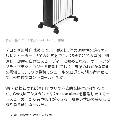
参考価格：79,800円／photo by 楽天市場
デロンギの独自試験による、従来比2倍の速暖性を誇るオイ
ルレスヒーター。5℃の外気温でも、25分で20℃の室温に到
達し、部屋を自然にスピーディーに暖められる。オートアダ
プティブテクノロジーを搭載しており、気温のわずかな変化
を察知して、5つの発熱モジュールを32通りの組み合わせに
て、秒単位でコントロール可能だ。
Wi-Fiに接続すれば専用アプリで直感的な操作が可能なほ
か、GoogleアシスタントやAmazon Alexaを搭載したスマー
トスピーカーから音声操作ができる。肌寒い季節の暮らしに
寄り添う便利な一台だ。
・適用畳数：約10～13畳