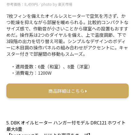
参考価格：8,499円／photo by 楽天市場
7枚フィンを備えたオイルレスヒーターで空気を汚さず、か
つ乾燥を抑えながら部屋を暖められる。比較的コンパクトな
サイズ感で、作動音が小さいことから寝室への設置もおすす
めだ。操作系は2つのダイヤルを備え、上で温度調節、下で
3段階の出力を切り替え可能。シンプルなデザインのボディ
ーに木目調の操作パネルの組み合わせがアクセントに。キャ
スター付きで部屋間の移動もスムーズ。
・適用畳数：6畳（和室）、8畳（洋室）
・消費電力：1200W
商品詳細はこちら
5. DBK オイルヒーター ハンガー付モデル DRC121 ホワイト
最大8畳