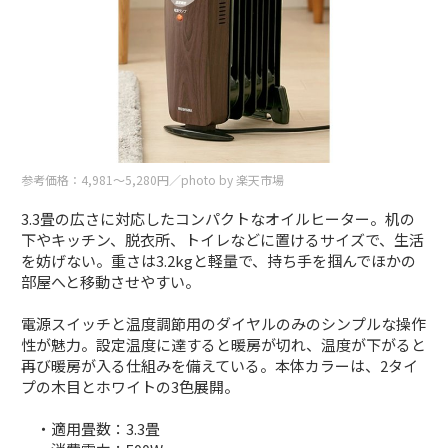
参考価格：4,981〜5,280円／photo by 楽天市場
3.3畳の広さに対応したコンパクトなオイルヒーター。机の
下やキッチン、脱衣所、トイレなどに置けるサイズで、生活
を妨げない。重さは3.2kgと軽量で、持ち手を掴んでほかの
部屋へと移動させやすい。
電源スイッチと温度調節用のダイヤルのみのシンプルな操作
性が魅力。設定温度に達すると暖房が切れ、温度が下がると
再び暖房が入る仕組みを備えている。本体カラーは、2タイ
プの木目とホワイトの3色展開。
・適用畳数：3.3畳