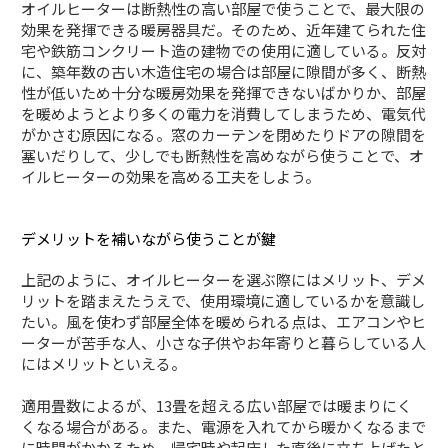
オイルヒーターは断熱性の高い部屋で使うことで、最大限の
効果を発揮できる暖房器具だ。そのため、近年建てられた住
宅や鉄筋コンクリート造の建物での使用に適している。反対
に、築年数の古い木造住宅の場合は部屋に隙間が多く、断熱
性が低いため十分な暖房効果を発揮できないばかりか、部屋
を暖めようとより多くの電力を消費してしまうため、電気代
がかさむ原因になる。窓のカーテンを閉めたりドアの隙間を
塞いだりして、少しでも断熱性を高めながら使うことで、オ
イルヒーターの効果を高める工夫をしよう。
デメリットを補いながら使うことが鍵
上記のように、オイルヒーターを選ぶ際にはメリット、デメ
リットを踏まえたうえで、使用環境に適しているかを意識し
たい。風を使わず部屋全体を暖められる点は、エアコンやヒ
ーターが苦手な人、小さな子供やお年寄りと暮らしている人
にはメリットといえる。
適用畳数によるが、13畳を超える広い部屋では暖まりにく
くなる場合がある。また、電源を入れてから暖かくなるまで
に時間がかかるため、帰宅時や起床した直後に立ち上げたと