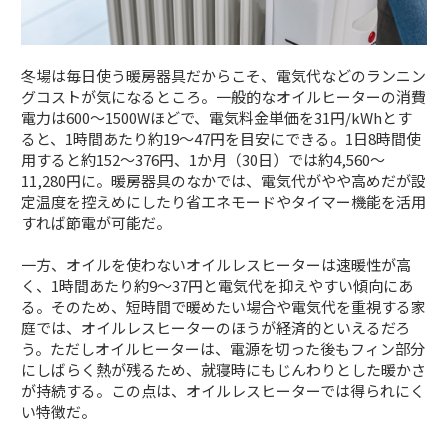
冬場は毎日使う暖房器具だからこそ、電気代などのランニン
グコストが気になるところ。一般的なオイルヒーターの消費
電力は600〜1500Wほどで、電気料金単価を31円/kWhとす
ると、1時間あたり約19〜47円を目安にできる。1日8時間使
用すると約152〜376円、1か月（30日）では約4,560〜
11,280円に。暖房器具のなかでは、電気代がやや高めだが設
定温度を控えめにしたり省エネモードやタイマー機能を活用
すれば節電が可能だ。
一方、オイルを使わないオイルレスヒーターは速暖性が高
く、1時間あたり約9〜37円と電気代を抑えやすい傾向にあ
る。そのため、短時間で暖めたい場合や電気代を重視する家
庭では、オイルレスヒーターのほうが経済的といえるだろ
う。ただしオイルヒーターは、電源を切った後もフィン部分
にしばらく熱が残るため、就寝時にもじんわりとした暖かさ
が持続する。この点は、オイルレスヒーターでは得られにく
い特徴だ。