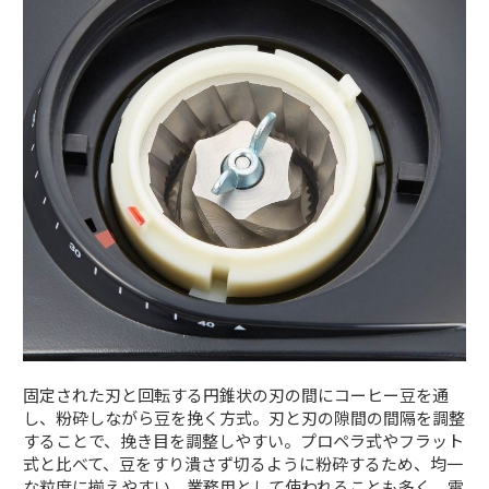
固定された刃と回転する円錐状の刃の間にコーヒー豆を通
し、粉砕しながら豆を挽く方式。刃と刃の隙間の間隔を調整
することで、挽き目を調整しやすい。プロペラ式やフラット
式と比べて、豆をすり潰さず切るように粉砕するため、均一
な粒度に揃えやすい。業務用として使われることも多く、電