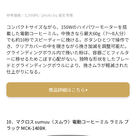
参考価格：5,500円／photo by 楽天市場
コンパクトサイズながら、150Wのハイパワーモーターを搭
載した電動コーヒーミル。中挽きなら最大60g（7～8人分）
でも約10秒でスピーディーに挽ける。ボタンひとつで操作で
き、クリアカバーの中を覗きながら挽き加減を調整可能だ。
グラインディングボウル内で挽いた粉は、容器ごとフィルタ
ーに移せるためこぼす心配がない。独特な形状をしたブレー
ドとグラインディングボウルにより、挽きムラが軽減された
仕上がりになる。
商品詳細はこちら
10．マクロス sumuu（スムウ）電動コーヒーミル ラミル ブ
ラック MCK-140BK