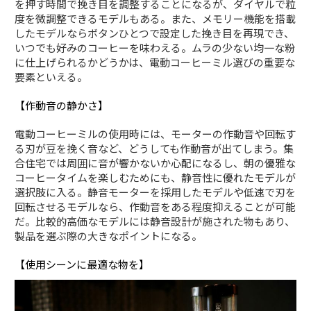
を押す時間で挽き目を調整することになるが、ダイヤルで粒
度を微調整できるモデルもある。また、メモリー機能を搭載
したモデルならボタンひとつで設定した挽き目を再現でき、
いつでも好みのコーヒーを味わえる。ムラの少ない均一な粉
に仕上げられるかどうかは、電動コーヒーミル選びの重要な
要素といえる。
【作動音の静かさ】
電動コーヒーミルの使用時には、モーターの作動音や回転す
る刃が豆を挽く音など、どうしても作動音が出てしまう。集
合住宅では周囲に音が響かないか心配になるし、朝の優雅な
コーヒータイムを楽しむためにも、静音性に優れたモデルが
選択肢に入る。静音モーターを採用したモデルや低速で刃を
回転させるモデルなら、作動音をある程度抑えることが可能
だ。比較的高価なモデルには静音設計が施された物もあり、
製品を選ぶ際の大きなポイントになる。
【使用シーンに最適な物を】