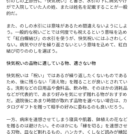
引のしの上部分に「快気祝い」と書き、水引の下に病気やけ
がで入院していた人の姓、または姓名を記載することが一般
的だ。
また、のしの水引には意味があるため間違えないようにしよ
う。一般的な祝いごとでは何度でも祝えるという意味を込め
て「紅白蝶結び」の水引を使うが、快気祝いにはふさわしく
ない。病気やけがを繰り返さないという意味を込めて、紅白
結び切りののしを選ぼう。
快気祝いの品物に適している物、適さない物
快気祝いは「祝い」ではあるが繰り返したくないものである
ため、後に残らない「消え物」を贈ることが良いとされてい
る。洗剤などの日用品や食料品、飲み物、そのほかの消耗品
などが代表的で、あまり好みを気にせず贈れる物がおすすめ
だ。退院後にあまり時間が取れず品物を選べない場合は、カ
タログギフトを贈って相手の好みに委ねるのも良いだろう。
一方、病床を連想させてしまう寝具や肌着、鉢植えの花など
を贈るのは避けたい。そのほかにも「縁を切る」を連想させ
る刃物、皿など割れるもの、ハンカチ、くしなど読みが縁起