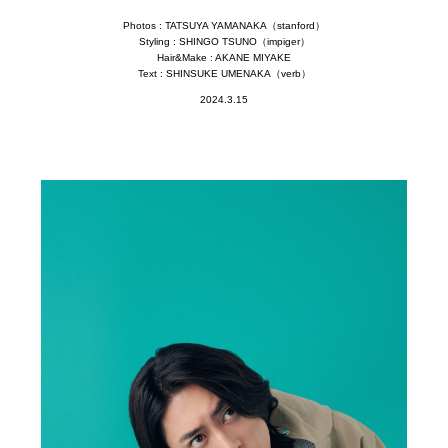
Photos : TATSUYA YAMANAKA（stanford）
Styling : SHINGO TSUNO（impiger）
Hair&Make : AKANE MIYAKE
Text : SHINSUKE UMENAKA（verb）
2024.3.15