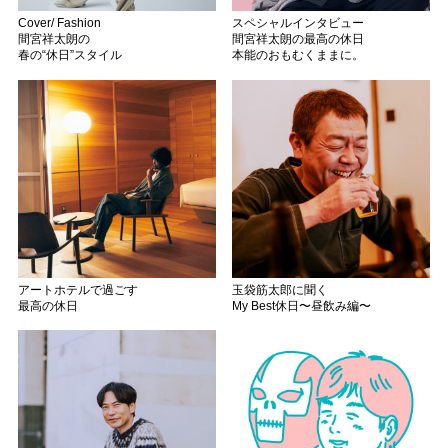
Cover/ Fashion
スペシャルインタビュー
間宮祥太朗の
間宮祥太朗の最高の休日
春の“休日”スタイル
本能のおもむくままに。
アートホテルで過ごす
玉袋筋太郎に聞く
最高の休日
My Best休日〜昼飲み編〜