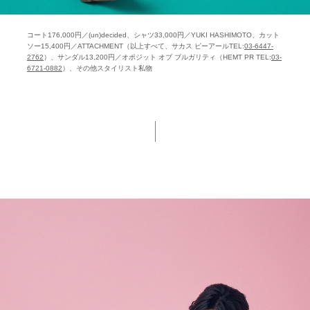
コート176,000円／(un)decided、シャツ33,000円／YUKI HASHIMOTO、カット
ソー15,400円／ATTACHMENT（以上すべて、サカス ピーアールTEL:
03-6447-
2762
）、サンダル13,200円／オポジット オブ ブルガリティ（HEMT PR TEL:
03-
6721-0882
）、その他スタイリスト私物