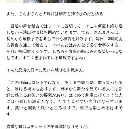
また、さんまさんとの舞台は稽古も独特なのだと語る。
「普通の舞台稽古ではシーンに区切って、そこを何度も繰り返
しながら演出や演技を固めていきます。でも、さんまさんは、
初めから最後までを通しで行う稽古を好みます。毎日、3時間あ
る舞台を通しで稽古し、そのあとはみんなで必ず食事をする。
それが毎日続くんです。もちろん食事の時はみんな笑いっぱな
しです。すごく恵まれている環境ですよね」
そんな怒涛の日々に思いを馳せる中尾さん。
「この作品はコントではなく、あくまで舞台劇。散々笑ったあ
と、泣ける場面もあります。日頃から舞台を見ている人には新
鮮に感じるお笑いの要素があり、はじめて劇場に行くような人
には小難しい設定もなく、とても見やすい内容になっていま
す。笑いと演劇の良いところ取りで、誰でも楽しめるはずで
す」
貴重な舞台はチケットの争奪戦になりそうだ。