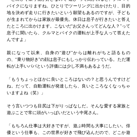
バイクになりますね。ひとりでツーリングに出かけたり、目的
地を決めず走りに行きたいという願望もあるのですが、子ども
が生まれてからは家族が最優先。休日は息子が行きたいと答え
たところに出かけます。こないだ“お父さんってどんな人？”って
息子に聞いたら、クルマとバイクの運転が上手な人って答えた
んですよ」
親になって以来、自身の“遊び”からは離れがちと語るもの
の、“乗り物好き”の顔は息子にもしっかり伝わっている。ただ運
転が上手いパパという評価には少し不満もあるようだ。
「もうちょっとほかに良いところはないの？と思うんですけど
ね。だって、自動運転が発達したら、良いところなくなっちゃ
いますよね（笑）」
そう言いつつも目尻は下がりっぱなしだ。そんな愛する家族と
遊ぶことで常に頭がいっぱいだという中尾さん。
「もちろん仕事は大好きですが、遊ぶ時間も大事にしたい。俳
優という仕事も、この世界が好きで飛び込んだので、どこか遊