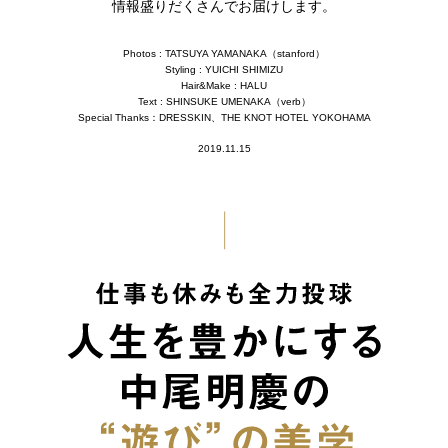
情報盛りだくさんでお届けします。
Photos : TATSUYA YAMANAKA（stanford）
Styling : YUICHI SHIMIZU
Hair&Make : HALU
Text : SHINSUKE UMENAKA（verb）
Special Thanks：DRESSKIN、THE KNOT HOTEL YOKOHAMA
2019.11.15