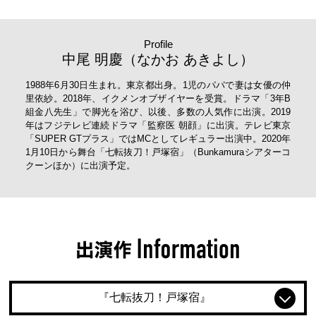
Profile
中尾 明慶（なかお あきよし）
1988年6月30日生まれ。東京都出身。1児のパパで妻は女優の仲
里依紗。2018年、イクメンオブザイヤーを受賞。ドラマ「3年B
組金八先生」で脚光を浴び、以後、多数の人気作に出演。2019
年はフジテレビ連続ドラマ「監察医 朝顔」に出演。テレビ東京
「SUPER GTプラス」ではMCとしてレギュラー出演中。2020年
1月10日から舞台「七転抜刀！戸塚宿」（Bunkamuraシアターコ
クーンほか）に出演予定。
『七転抜刀！戸塚宿』