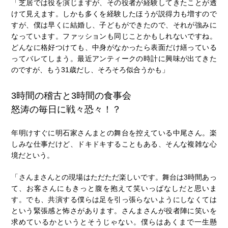
「芝居では役を演じますが、その役者が経験してきたことが透
けて見えます。しかも多くを経験したほうが説得力も増すので
すが、僕は早くに結婚し、子どもができたので、それが強みに
なっています。ファッションも同じことかもしれないですね。
どんなに格好つけても、中身がなかったら表面だけ繕っている
ってバレてしまう。最近アンティークの時計に興味が出てきた
のですが、もう31歳だし、そろそろ似合うかも」
3時間の稽古と3時間の食事会
怒涛の毎日に戦々恐々！？
年明けすぐに明石家さんまとの舞台を控えている中尾さん。楽
しみな仕事だけど、ドキドキすることもある、そんな複雑な心
境だという。
「さんまさんとの現場はただただ楽しいです。舞台は3時間あっ
て、お客さんにもきっと腹を抱えて笑いっぱなしだと思いま
す。でも、共演する僕らは足を引っ張らないようにしなくては
という緊張感と怖さがあります。さんまさんが役者陣に笑いを
求めているかというとそうじゃない。僕らはあくまで一生懸