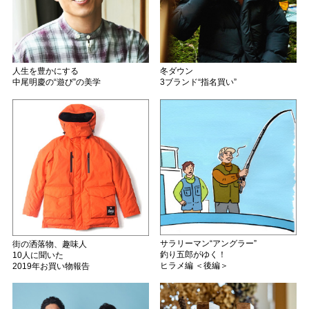
人生を豊かにする
冬ダウン
中尾明慶の“遊び”の美学
3ブランド“指名買い”
サラリーマン“アングラー”
街の洒落物、趣味人
釣り五郎がゆく！
10人に聞いた
ヒラメ編 ＜後編＞
2019年お買い物報告