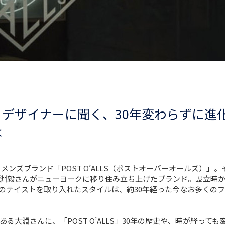
LLS」デザイナーに聞く、30年変わらずに進
は
るメンズブランド「POST O’ALLS（ポストオーバーオールズ）」
淵毅さんがニューヨークに移り住み立ち上げたブランド。設立時
”のテイストを取り入れたスタイルは、約30年経った今なお多くの
る大淵さんに、「POST O’ALLS」30年の歴史や、時が経っても