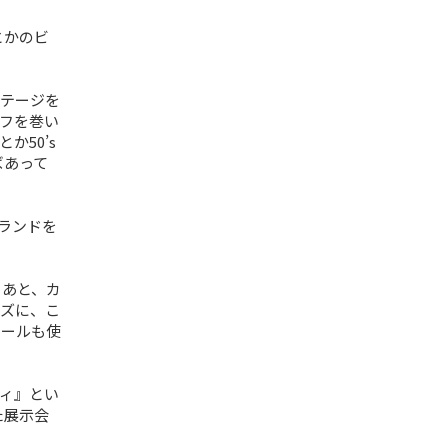
とかのビ
テージを
フを巻い
50’s
ばあって
ランドを
。あと、カ
ズに、こ
ウールも使
ティ』とい
た展示会