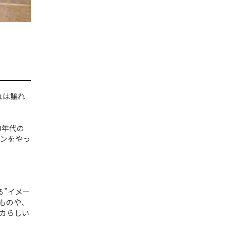
れは譲れ
0年代の
ンをやっ
る”イメー
ものや、
カらしい