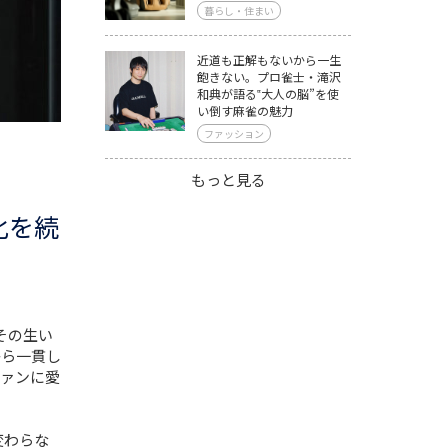
暮らし・住まい
近道も正解もないから一生
飽きない。プロ雀士・滝沢
和典が語る‟大人の脳”を使
い倒す麻雀の魅力
ファッション
もっと見る
化を続
。その生い
から一貫し
ファンに愛
変わらな