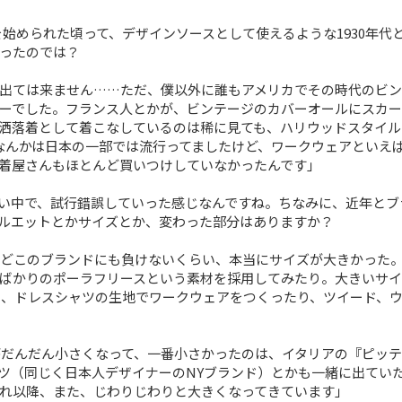
S」を始められた頃って、デザインソースとして使えるような1930年代
ったのでは？
出ては来ません……ただ、僕以外に誰もアメリカでその時代のビン
ーでした。フランス人とかが、ビンテージのカバーオールにスカー
洒落着として着こなしているのは稀に見ても、ハリウッドスタイルとか
1XXなんかは日本の一部では流行ってましたけど、ワークウェアといえ
着屋さんもほとんど買いつけしていなかったんです」
い中で、試行錯誤していった感じなんですね。ちなみに、近年とブ
ルエットとかサイズとか、変わった部分はありますか？
、どこのブランドにも負けないくらい、本当にサイズが大きかった
ばかりのポーラフリースという素材を採用してみたり。大きいサイ
と、ドレスシャツの生地でワークウェアをつくったり、ツイード、
ズがだんだん小さくなって、一番小さかったのは、イタリアの『ピッ
ツ（同じく日本人デザイナーのNYブランド）とかも一緒に出てい
れ以降、また、じわりじわりと大きくなってきています」