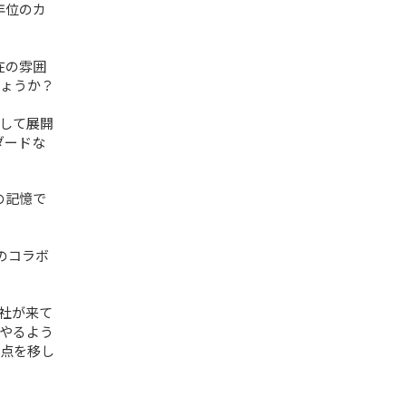
年位のカ
在の雰囲
ょうか？
して展開
ダードな
の記憶で
とのコラボ
社が来て
やるよう
拠点を移し