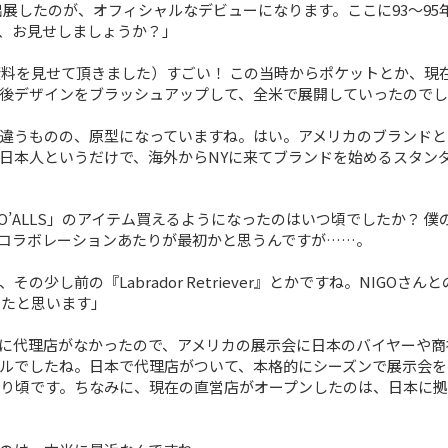
として出展したのが、オフィシャルなデビューになります。ここに93～95
、お見せしましょうか？」
会資料を見せて頂きました）すごい！ この当時からポケットとか、現
後デザインをブラッシュアップして、全米で展開していったのでし
違うものの、原型になっていますね。はい。アメリカのブランドと
日本人というだけで、海外からNYに来てブランドを始めるスタン
 O’ALLS」のアイテム買えるようになったのはいつ頃でしたか？ 僕
®』とのコラボレーションあたりが最初かと思うんですが……。
少し前の『Labrador Retriever』とかですね。NIGOさん
ったと思います」
に代理店がなかったので、アメリカの展示会に日本のバイヤーや商
ルでしたね。日本で代理店がついて、本格的にシーズンで展示会を
わり頃です。ちなみに、現在の直営店がオープンしたのは、日本に