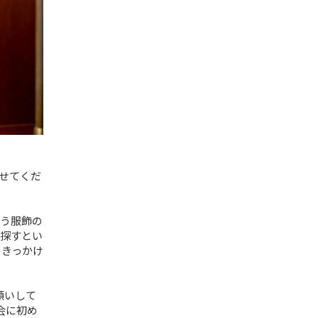
せてくだ
という服飾の
探すとい
のきっかけ
願いして
会に初め