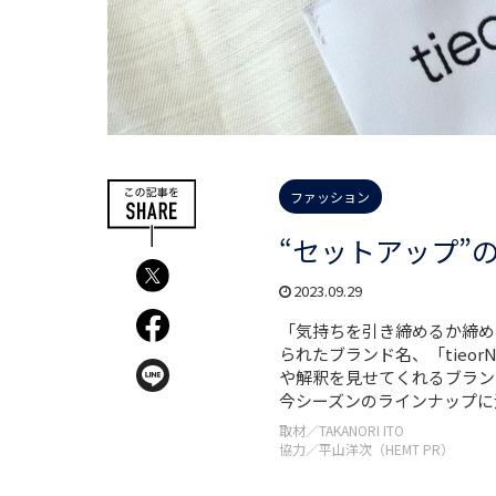
ファッション
“セットアップ”の
2023.09.29
「気持ちを引き締めるか締め
られたブランド名、「tieo
や解釈を見せてくれるブランド
今シーズンのラインナップに
取材／TAKANORI ITO
協力／平山洋次（HEMT PR）