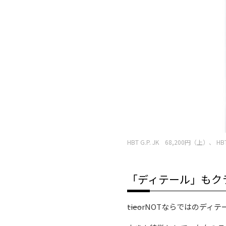
HBT G.P. JK 68,200円（上）、 H
「ディテール」もク
――tieorNOTならではの