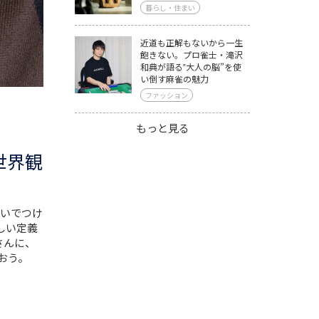
暮らし・住まい
近道も正解もないから一生
飽きない。プロ雀士・滝沢
和典が語る‟大人の脳”を使
い倒す麻雀の魅力
ファッション
もっと見る
世界観
いでつけ
しい定義
さんに、
おう。