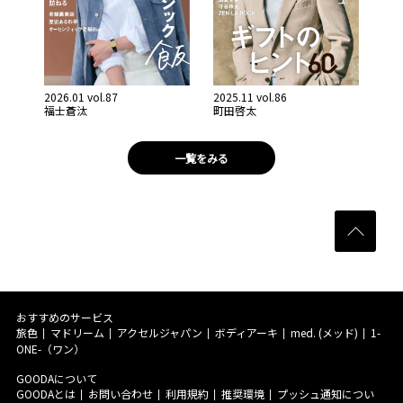
2026.01 vol.87
2025.11 vol.86
福士蒼汰
町田啓太
一覧をみる
おすすめのサービス
旅色
マドリーム
アクセルジャパン
ボディアーキ
med. (メッド)
1-
ONE-（ワン）
GOODAについて
GOODAとは
お問い合わせ
利用規約
推奨環境
プッシュ通知につい