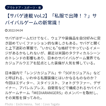
アウトドア・スポーツ・車
【サバゲ連載 Vol.2】「私服で出陣！？」サ
バイバルゲームの新常識！
2022.04.04
サバゲはゲームだけでなく、ウェアや装備品を自分好みに突
き詰めていくファッション的な楽しさもある。サバゲと聞く
と上下迷彩の軍服で、“いかにも”な格好でやっているイメー
ジがあるかもしれないが、最近は米国のタクティカルシーン
のトレンドの影響もあり、日本のサバイバルゲーム業界でも
カジュアルウエアを起点とした装備が人気を博している。
日本国内で「レンジカジュアル」や「SOFカジュアル」など
と呼ばれる、いわゆる私服装備とはいかなるものなのか？
今回はエディター、スタイリスト、フォトグラファー、デザ
イナー、アパレルプレス、自衛官などで構成されるサバイバ
ルゲームチーム「MEDIARANGERS」のメンバーを取材し、
その実態を探ってみた。
Photo：Eiichi Henna、Text：Covo Tagata